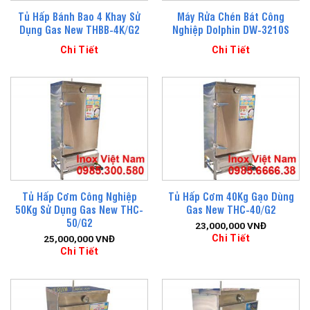
Tủ Hấp Bánh Bao 4 Khay Sử
Máy Rửa Chén Bát Công
Dụng Gas New THBB-4K/G2
Nghiệp Dolphin DW-3210S
Chi Tiết
Chi Tiết
Tủ Hấp Cơm Công Nghiệp
Tủ Hấp Cơm 40Kg Gạo Dùng
50Kg Sử Dụng Gas New THC-
Gas New THC-40/G2
50/G2
23,000,000
VNĐ
Chi Tiết
25,000,000
VNĐ
Chi Tiết