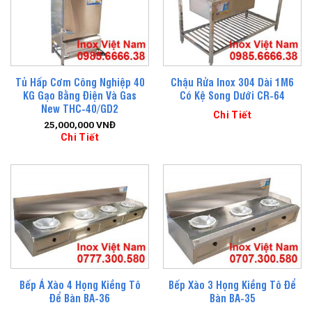
Tủ Hấp Cơm Công Nghiệp 40
Chậu Rửa Inox 304 Dài 1M6
KG Gạo Bằng Điện Và Gas
Có Kệ Song Dưới CR-64
New THC-40/GD2
Chi Tiết
25,000,000
VNĐ
Chi Tiết
Bếp Á Xào 4 Họng Kiềng Tô
Bếp Xào 3 Họng Kiềng Tô Để
Để Bàn BA-36
Bàn BA-35