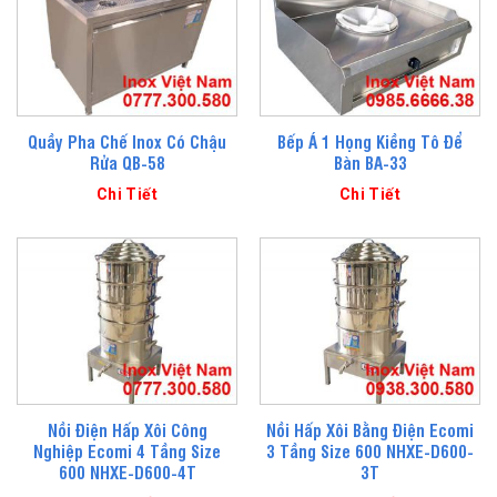
Quầy Pha Chế Inox Có Chậu
Bếp Á 1 Họng Kiềng Tô Để
Rửa QB-58
Bàn BA-33
Chi Tiết
Chi Tiết
Nồi Điện Hấp Xôi Công
Nồi Hấp Xôi Bằng Điện Ecomi
Nghiệp Ecomi 4 Tầng Size
3 Tầng Size 600 NHXE-D600-
600 NHXE-D600-4T
3T