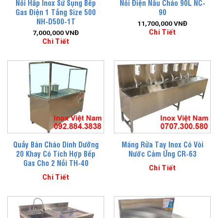
Nồi Hấp Inox Sử Sụng Bếp
Nồi Điện Nấu Cháo 90L NC-
Gas Điện 1 Tầng Size 500
90
NH-D500-1T
11,700,000
VNĐ
Chi Tiết
7,000,000
VNĐ
Chi Tiết
Quầy Bán Cháo Dinh Dưỡng
Máng Rửa Tay Inox Có Vòi
20 Khay Có Tích Hợp Bếp
Nước Cảm Ứng CR-63
Gas Cho 2 Nồi TH-40
Chi Tiết
Chi Tiết