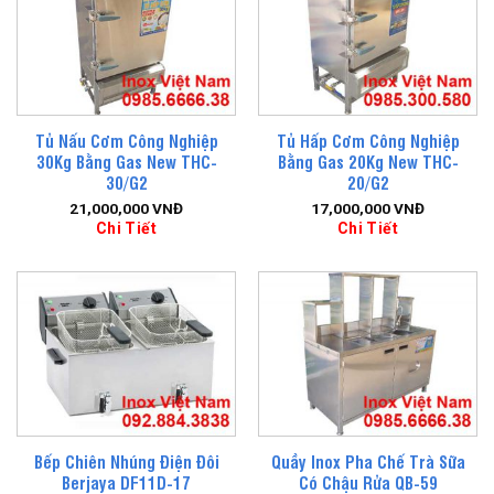
Tủ Nấu Cơm Công Nghiệp
Tủ Hấp Cơm Công Nghiệp
30Kg Bằng Gas New THC-
Bằng Gas 20Kg New THC-
30/G2
20/G2
21,000,000
VNĐ
17,000,000
VNĐ
Chi Tiết
Chi Tiết
Bếp Chiên Nhúng Điện Đôi
Quầy Inox Pha Chế Trà Sữa
Berjaya DF11D-17
Có Chậu Rửa QB-59