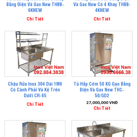
Bằng Điện Và Gas New THBB-
Và Gas New Có 4 Khay THBB-
6KNEW
4KNEW
Chi Tiết
Chi Tiết
Chậu Rửa Inox 304 Dài 1M6
Tủ Hấp Cơm 50 KG Gạo Bằng
Có Cánh Phải Và Kệ Trên
Điện Và Gas New THC-
Dưới CR-65
50/GD2
27,000,000
VNĐ
Chi Tiết
Chi Tiết