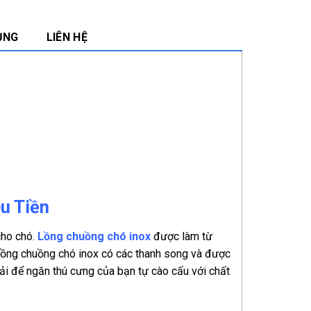
ỤNG
LIÊN HỆ
u Tiền
cho chó.
Lồng chuồng chó inox
được làm từ
 Lồng chuồng chó inox có các thanh song và được
ải để ngăn thú cưng của bạn tự cào cấu với chất