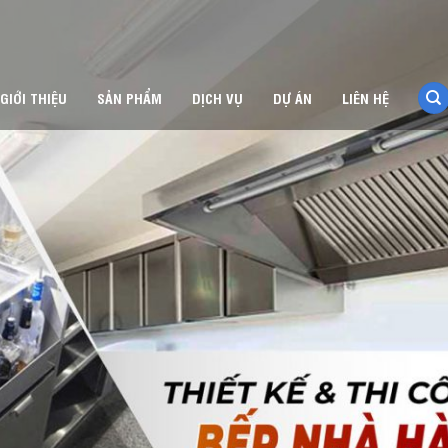
GIỚI THIỆU
SẢN PHẨM
DỊCH VỤ
DỰ ÁN
LIÊN HỆ