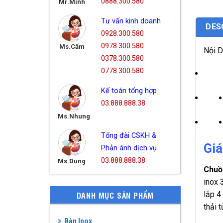
0888.300.580
Mr.Minh
Tư vấn kinh doanh
DES
0928.300.580
0978.300.580
Ms.Cẩm
Nội 
0378.300.580
0778.300.580
Kế toán tổng hợp
03.888.888.38
Ms.Nhung
Tổng đài CSKH &
Giá
Phản ánh dịch vụ
03.888.888.38
Ms.Dung
Chuồ
inox 
DANH MỤC SẢN PHẨM
lắp 4
thải t
Bàn Inox