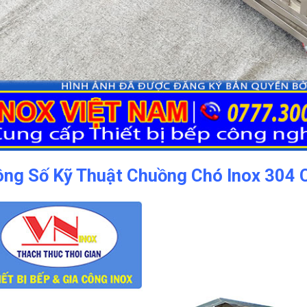
ng Số Kỹ Thuật Chuồng Chó Inox 304 