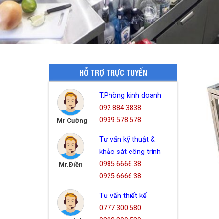
HỖ TRỢ TRỰC TUYẾN
T.Phòng kinh doanh
092.884.3838
0939.578.578
Mr.Cường
Tư vấn kỹ thuật &
khảo sát công trình
0985.6666.38
Mr.Điền
0925.6666.38
Tư vấn thiết kế
0777.300.580