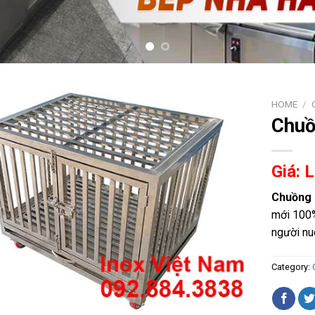
HOME
/
Chuồ
Giá: 
Chuồng 
mới 100
người nu
Category: