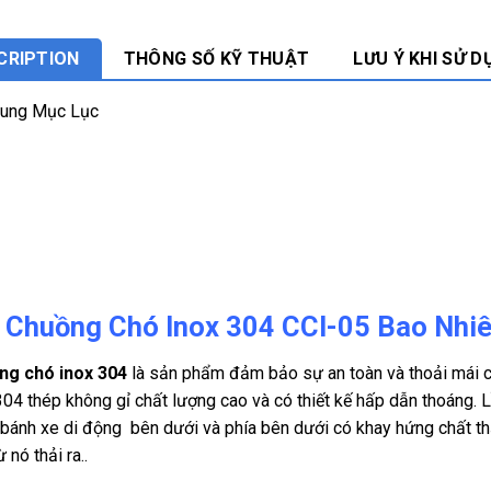
CRIPTION
THÔNG SỐ KỸ THUẬT
LƯU Ý KHI SỬ D
Dung Mục Lục
 Chuồng Chó Inox 304 CCI-05 Bao Nhiê
ng chó inox 304
là sản phẩm đảm bảo sự an toàn và thoải mái 
304 thép không gỉ chất lượng cao và có thiết kế hấp dẫn thoáng.
 bánh xe di động bên dưới và phía bên dưới có khay hứng chất th
ừ nó thải ra..