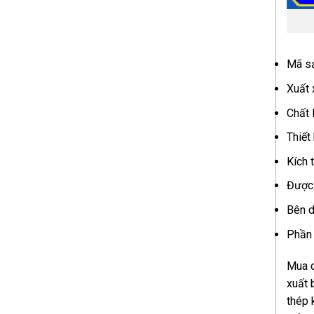
Mã sả
Xuất 
Chất 
Thiết
Kích 
Được 
Bên d
Phần 
Mua c
xuất 
thép 