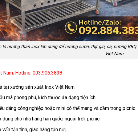
n lò nướng than inox lớn dùng để nướng sườn, thịt giò, cá, nướng BBQ c
Việt Nam
ệt Nam. Hotline: 093.906.3838
á tại xưởng sản xuất Inox Việt Nam.
u mã phong phú, kích thước đa dạng tiện ích.
ểu dáng công nghiệp hoặc mini có thể mang và cầm trong picnic.
 dụng cho nhà hàng hàn quốc, ngoài trời, picnic.
 vấn tận tình, giao hàng tận nơi,…