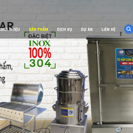
GIỚI THIỆU
SẢN PHẨM
DỊCH VỤ
DỰ ÁN
LIÊN HỆ