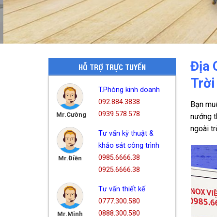
Địa 
HỖ TRỢ TRỰC TUYẾN
Trời
T.Phòng kinh doanh
092.884.3838
Bạn mu
0939.578.578
Mr.Cường
nướng t
ngoài tr
Tư vấn kỹ thuật &
khảo sát công trình
0985.6666.38
Mr.Điền
0925.6666.38
Tư vấn thiết kế
0777.300.580
0888.300.580
Mr.Minh