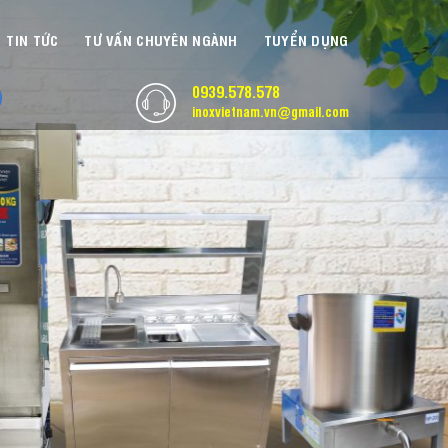
TIN TỨC
TƯ VẤN CHUYÊN NGÀNH
TUYỂN DỤNG
0939.578.578
inoxvietnam.vn@gmail.com