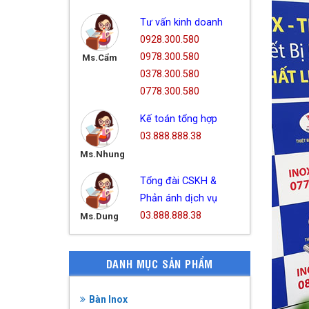
Tư vấn kinh doanh
0928.300.580
0978.300.580
Ms.Cẩm
0378.300.580
0778.300.580
Kế toán tổng hợp
03.888.888.38
Ms.Nhung
Tổng đài CSKH &
Phản ánh dịch vụ
03.888.888.38
Ms.Dung
DANH MỤC SẢN PHẨM
Bàn Inox