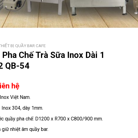
THIẾT BỊ QUẦY BAR CAFE
 Pha Chế Trà Sữa Inox Dài 1
2 QB-54
Liên hệ
 Inox Việt Nam.
u: Inox 304, dày 1mm.
ớc quầy pha chế: D1200 x R700 x C800/900 mm.
 giữ nhiệt âm quầy bar.