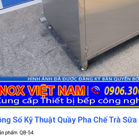
ng Số Kỹ Thuật Quầy Pha Chế Trà Sữa 
ản phẩm: QB-54.