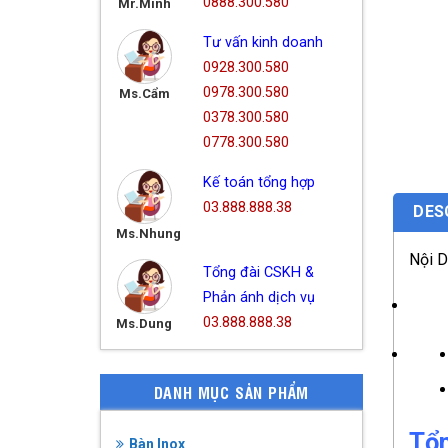
0888.300.580
Mr.Minh
Tư vấn kinh doanh
0928.300.580
0978.300.580
Ms.Cẩm
0378.300.580
0778.300.580
Kế toán tổng hợp
03.888.888.38
DES
Ms.Nhung
Nội 
Tổng đài CSKH &
Phản ánh dịch vụ
03.888.888.38
Ms.Dung
DANH MỤC SẢN PHẨM
Tổn
Bàn Inox