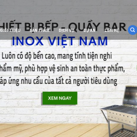
GIỚI THIỆU
SẢN PHẨM
DỊCH VỤ
DỰ ÁN
LIÊN HỆ