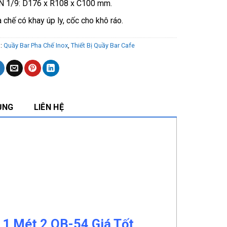
N 1/9: D176 x R108 x C100 mm.
 chế có khay úp ly, cốc cho khô ráo.
s:
Quầy Bar Pha Chế Inox
,
Thiết Bị Quầy Bar Cafe
ỤNG
LIÊN HỆ
 1 Mét 2 QB-54 Giá Tốt