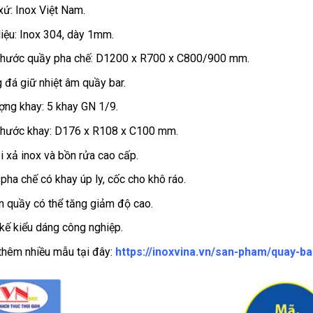
xứ: Inox Việt Nam.
liệu: Inox 304, dày 1mm.
thước quầy pha chế: D1200 x R700 x C800/900 mm.
 đá giữ nhiệt âm quầy bar.
ợng khay: 5 khay GN 1/9.
thước khay: D176 x R108 x C100 mm.
i xả inox và bồn rửa cao cấp.
pha chế có khay úp ly, cốc cho khô ráo.
n quầy có thể tăng giảm độ cao.
 kế kiểu dáng công nghiệp.
hêm nhiều mẫu tại đây:
https://inoxvina.vn/san-pham/quay-ba