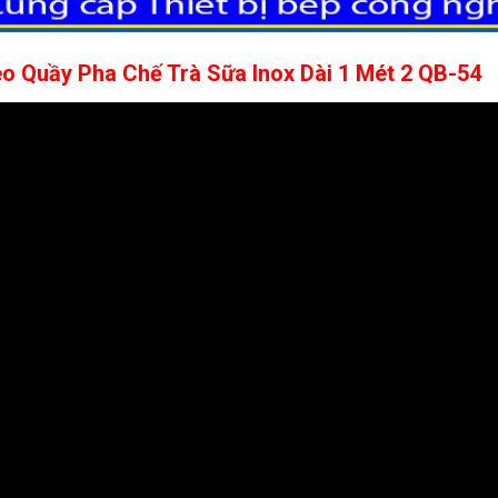
o Quầy Pha Chế Trà Sữa Inox Dài 1 Mét 2 QB-54