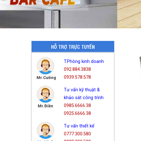
HỖ TRỢ TRỰC TUYẾN
T.Phòng kinh doanh
092.884.3838
0939.578.578
Mr.Cường
Tư vấn kỹ thuật &
khảo sát công trình
0985.6666.38
Mr.Điền
0925.6666.38
Tư vấn thiết kế
0777.300.580