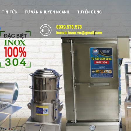
TIN TỨC
TƯ VẤN CHUYÊN NGÀNH
TUYỂN DỤNG
0939.578.578
inoxvietnam.vn@gmail.com