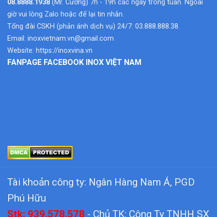
08.8888.1938
(Mr. Cường) 7h - 19h các ngày trong tuần. Ngoài
giờ vui lòng Zalo hoặc để lại tin nhắn.
Tổng đài CSKH (phản ánh dịch vụ) 24/7: 03.888.888.38.
Email:
inoxvietnam.vn@gmail.com
Website:
https://inoxvina.vn
FANPAGE FACEBOOK INOX VIỆT NAM
Tài khoản công ty: Ngân Hàng Nam Á, PGD
Phú Hữu
Stk: 939.578.578
- Chủ TK: Công Ty TNHH SX