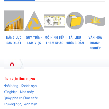
NĂNG LỰC
QUY TRÌNH
MÔ HÌNH BẾP
TÀI LIỆU
VĂN HÓA
SẢN XUẤT
LÀM VIỆC
THAM KHẢO
HƯỚNG DẪN
DOANH
NGHIỆP
LĨNH VỰC ỨNG DỤNG
Nhà hàng - Khách sạn
Xí nghiệp - Nhà máy
Quầy pha chế bar cafe
Trường học, Bệnh viện