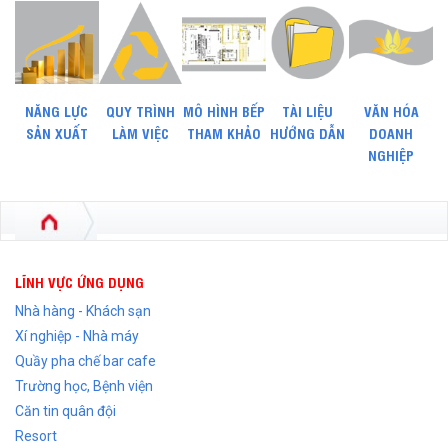
NĂNG LỰC
QUY TRÌNH
MÔ HÌNH BẾP
TÀI LIỆU
VĂN HÓA
SẢN XUẤT
LÀM VIỆC
THAM KHẢO
HƯỚNG DẪN
DOANH
NGHIỆP
LĨNH VỰC ỨNG DỤNG
Nhà hàng - Khách sạn
Xí nghiệp - Nhà máy
Quầy pha chế bar cafe
Trường học, Bệnh viện
Căn tin quân đội
Resort