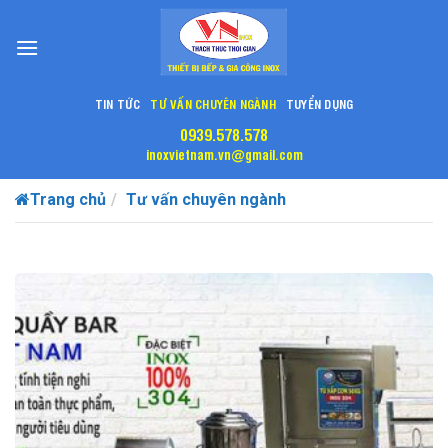
Skip
to
content
TIN TỨC
TƯ VẤN CHUYÊN NGÀNH
TUYỂN DỤNG
0939.578.578
inoxvietnam.vn@gmail.com
Trang chủ
Tư vấn chuyên ngành