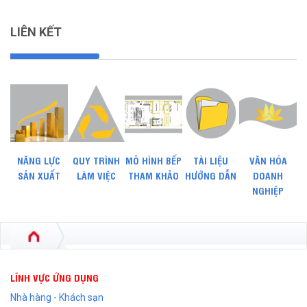
LIÊN KẾT
NĂNG LỰC
QUY TRÌNH
MÔ HÌNH BẾP
TÀI LIỆU
VĂN HÓA
SẢN XUẤT
LÀM VIỆC
THAM KHẢO
HƯỚNG DẪN
DOANH
NGHIỆP
LĨNH VỰC ỨNG DỤNG
Nhà hàng - Khách sạn