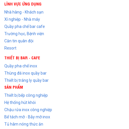
LĨNH VỰC ỨNG DỤNG
Nhà hàng - Khách sạn
Xí nghiệp - Nhà máy
Quầy pha chế bar cafe
Trường học, Bệnh viện
Căn tin quân đội
Resort
THIẾT BỊ BAR - CAFE
Quầy pha chế inox
Thùng đá inox quầy bar
Thiết bị tráng ly quầy bar
SẢN PHẨM
Thiết bị bếp công nghiệp
Hệ thống hút khói
Chậu rửa inox công nghiệp
Bể tách mỡ - Bẫy mỡ inox
Tủ hâm nóng thức ăn