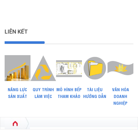
LIÊN KẾT
NĂNG LỰC
QUY TRÌNH
MÔ HÌNH BẾP
TÀI LIỆU
VĂN HÓA
SẢN XUẤT
LÀM VIỆC
THAM KHẢO
HƯỚNG DẪN
DOANH
NGHIỆP