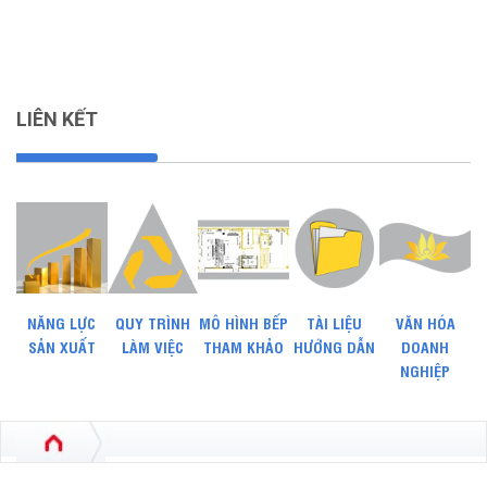
LIÊN KẾT
NĂNG LỰC
QUY TRÌNH
MÔ HÌNH BẾP
TÀI LIỆU
VĂN HÓA
SẢN XUẤT
LÀM VIỆC
THAM KHẢO
HƯỚNG DẪN
DOANH
NGHIỆP