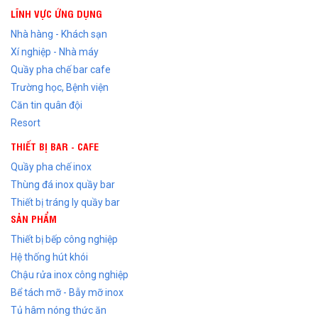
LĨNH VỰC ỨNG DỤNG
Nhà hàng - Khách sạn
Xí nghiệp - Nhà máy
Quầy pha chế bar cafe
Trường học, Bệnh viện
Căn tin quân đội
Resort
THIẾT BỊ BAR - CAFE
Quầy pha chế inox
Thùng đá inox quầy bar
Thiết bị tráng ly quầy bar
SẢN PHẨM
Thiết bị bếp công nghiệp
Hệ thống hút khói
Chậu rửa inox công nghiệp
Bể tách mỡ - Bẫy mỡ inox
Tủ hâm nóng thức ăn