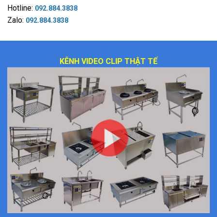
Hotline:
092.884.3838
Zalo:
092.884.3838
KÊNH VIDEO CLIP THẬT TẾ