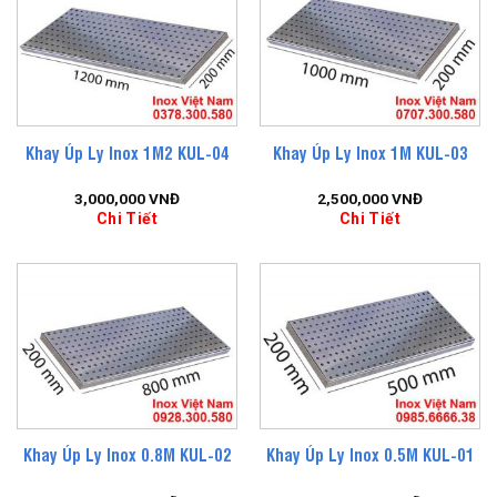
Khay Úp Ly Inox 1M2 KUL-04
Khay Úp Ly Inox 1M KUL-03
3,000,000
VNĐ
2,500,000
VNĐ
Chi Tiết
Chi Tiết
Khay Úp Ly Inox 0.8M KUL-02
Khay Úp Ly Inox 0.5M KUL-01