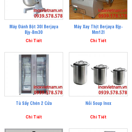
Máy Đánh Bột 30l Berjaya
Máy Xay Thịt Berjaya Bjy-
Bjy-Bm30
Mm12l
Chi Tiết
Chi Tiết
Tủ Sấy Chén 2 Cửa
Nồi Soup Inox
Chi Tiết
Chi Tiết