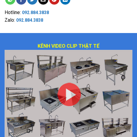
Hotline:
092.884.3838
Zalo:
092.884.3838
KÊNH VIDEO CLIP THẬT TẾ