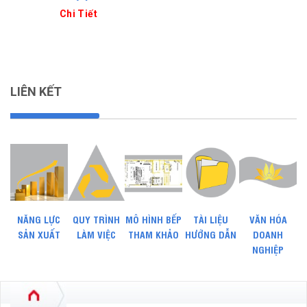
Chi Tiết
LIÊN KẾT
NĂNG LỰC
QUY TRÌNH
MÔ HÌNH BẾP
TÀI LIỆU
VĂN HÓA
SẢN XUẤT
LÀM VIỆC
THAM KHẢO
HƯỚNG DẪN
DOANH
NGHIỆP