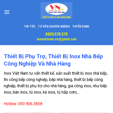
Skip
to
content
TIN TỨC
TƯ VẤN CHUYÊN NGÀNH
TUYỂN DỤNG
0939.578.578
inoxvietnam.vn@gmail.com
Thiết Bị Phụ Trợ, Thiết Bị Inox Nhà Bếp
Công Nghiệp Và Nhà Hàng
Inox Việt Nam tư vấn thiết kế, sản xuất thiết bị inox nhà bếp,
thi công bếp công nghiệp, bếp nhà hàng, thiết bị bếp công
nghiệp, thiết bị phụ trợ cho nhà hàng, gia công inox, như bếp
inox, bàn inox, tủ inox, kệ inox, tủ hấp cơm,…
Hotline: 093.906.3838