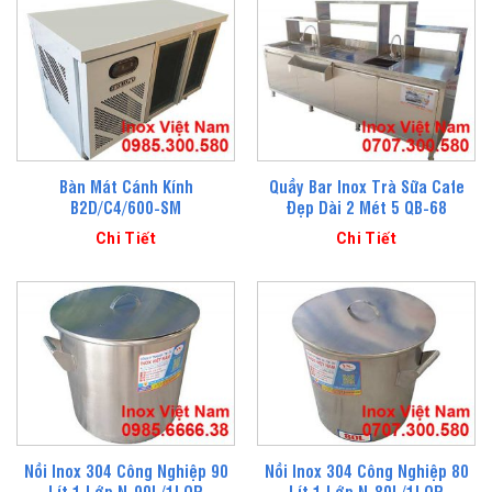
Bàn Mát Cánh Kính
Quầy Bar Inox Trà Sữa Cafe
B2D/C4/600-SM
Đẹp Dài 2 Mét 5 QB-68
Chi Tiết
Chi Tiết
Nồi Inox 304 Công Nghiệp 90
Nồi Inox 304 Công Nghiệp 80
Lít 1 Lớp N-90L/1LOP
Lít 1 Lớp N-80L/1LOP