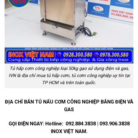
Tủ hấp cơm công nghiệp loại 50kg gạo sử dụng điện và gas,
IVN là địa chỉ mua tủ hấp cơm, tủ cơm công nghiệp uy tín tại
TP HCM và trên toàn quốc.
ĐỊA CHỈ BÁN TỦ NẤU CƠM CÔNG NGHIỆP BẰNG ĐIỆN VÀ
GAS
GỌI ĐIỆN NGAY: Hotline: 092.884.3838 | 093.906.3838
INOX VIỆT NAM.