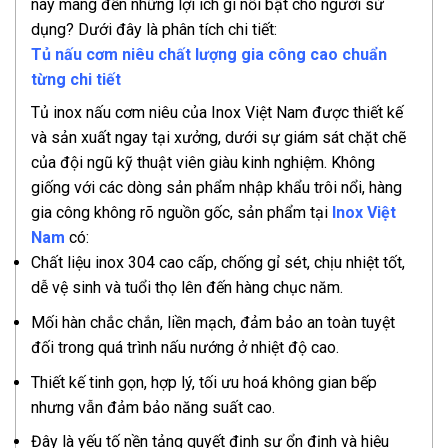
này mang đến những lợi ích gì nổi bật cho người sử
dụng? Dưới đây là phân tích chi tiết:
Tủ nấu cơm niêu chất lượng gia công cao chuẩn
từng chi tiết
Tủ inox nấu cơm niêu của Inox Việt Nam được thiết kế
và sản xuất ngay tại xưởng, dưới sự giám sát chặt chẽ
của đội ngũ kỹ thuật viên giàu kinh nghiệm. Không
giống với các dòng sản phẩm nhập khẩu trôi nổi, hàng
gia công không rõ nguồn gốc, sản phẩm tại
Inox Việt
Nam
có:
Chất liệu inox 304 cao cấp, chống gỉ sét, chịu nhiệt tốt,
dễ vệ sinh và tuổi thọ lên đến hàng chục năm.
Mối hàn chắc chắn, liền mạch, đảm bảo an toàn tuyệt
đối trong quá trình nấu nướng ở nhiệt độ cao.
Thiết kế tinh gọn, hợp lý, tối ưu hoá không gian bếp
nhưng vẫn đảm bảo năng suất cao.
Đây là yếu tố nền tảng quyết định sự ổn định và hiệu