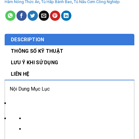
Hâm Nóng Thức Ăn
,
Tủ Hấp Bánh Bao
,
Tủ Nấu Cơm Công Nghiệp
DESCRIPTION
THÔNG SỐ KỸ THUẬT
LƯU Ý KHI SỬ DỤNG
LIÊN HỆ
Nội Dung Mục Lục