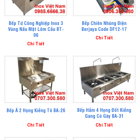
Bếp Từ Công Nghiệp Inox 3
Bếp Chiên Nhúng Điện
Vùng Nấu Mặt Lõm Cầu BT-
Berjaya Code DF12-17
06
Chi Tiết
Chi Tiết
Bếp Hầm 4 Họng Đốt Kiềng
Bếp Á 2 Họng Kiềng Tô BA-26
Gang Có Gáy BA-31
Chi Tiết
Chi Tiết