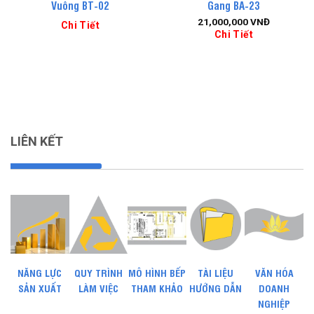
Vuông BT-02
Gang BA-23
21,000,000
VNĐ
Chi Tiết
Chi Tiết
LIÊN KẾT
NĂNG LỰC
QUY TRÌNH
MÔ HÌNH BẾP
TÀI LIỆU
VĂN HÓA
SẢN XUẤT
LÀM VIỆC
THAM KHẢO
HƯỚNG DẪN
DOANH
NGHIỆP