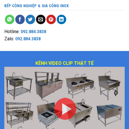
BẾP CÔNG NGHIỆP
&
GIA CÔNG INOX
Hotline:
092.884.3838
Zalo:
092.884.3838
KÊNH VIDEO CLIP THẬT TẾ