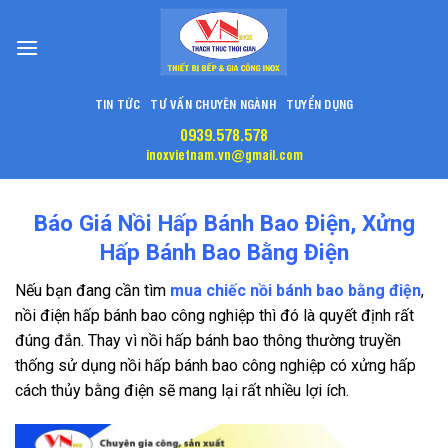
Skip
to
content
TIN TỨC
TƯ VẤN CHUYÊN NGÀNH
TUYỂN DỤNG
0939.578.578
inoxvietnam.vn@gmail.com
Báo Giá Nồi Hấp Bánh Bao Điện, Xửng
Hấp Bánh Bao Bằng Điện
Nếu bạn đang cần tìm
mua chiếc nồi bánh bao bằng điện
,
nồi điện hấp bánh bao công nghiệp thì đó là quyết định rất
đúng đắn. Thay vì nồi hấp bánh bao thông thường truyền
thống sử dụng nồi hấp bánh bao công nghiệp có xửng hấp
cách thủy bằng điện sẽ mang lại rất nhiều lợi ích.