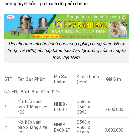
lượng tuyệt hảo, giá thành rất phải chăng.
Địa chỉ mua nồi hấp bánh bao công nghiệp bằng điện IVN uy
tín tại TP HCM, nồi hấp bánh bao điện tại xưởng của chúng tôi
Inox Việt Nam.
Mã Sản
Kích Thước
STT
Tên Sản Phẩm
Giá Bán
Phẩm
(mm)
Nồi Hấp Bánh Bao Bằng Điện
Nồi hấp bánh
D560 x
NHBB-
1
bao 1 tầng size
R560 x
D400-1T
7.600.000
400
C890
Nồi hấp bánh
D560 x
NHBB-
2
bao 2 tầng size
R560 x
D400-2T
9.800.000
400
C1000