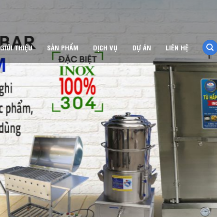
GIỚI THIỆU
SẢN PHẨM
DỊCH VỤ
DỰ ÁN
LIÊN HỆ