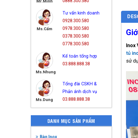
0888.300.580
Mr.Minh
Tư vấn kinh doanh
DES
0928.300.580
0978.300.580
Ms.Cẩm
Giớ
0378.300.580
0778.300.580
Inox
tủ in
Kế toán tổng hợp
sử dụ
03.888.888.38
Ms.Nhung
Tổng đài CSKH &
Phản ánh dịch vụ
03.888.888.38
Ms.Dung
DANH MỤC SẢN PHẨM
Bàn Inox