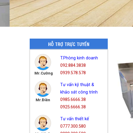
HỖ TRỢ TRỰC TUYẾN
T.Phòng kinh doanh
092.884.3838
0939.578.578
Mr.Cường
Tư vấn kỹ thuật &
khảo sát công trình
0985.6666.38
Mr.Điền
0925.6666.38
Tư vấn thiết kế
0777.300.580