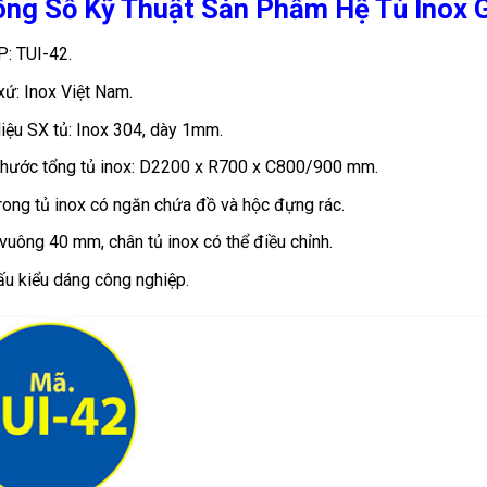
ng Số Kỹ Thuật Sản Phẩm Hệ Tủ Inox 
: TUI-42.
xứ: Inox Việt Nam.
liệu SX tủ: Inox 304, dày 1mm.
thước tổng tủ inox: D2200 x R700 x C800/900 mm.
rong tủ inox có ngăn chứa đồ và hộc đựng rác.
vuông 40 mm, chân tủ inox có thể điều chỉnh.
ấu kiểu dáng công nghiệp.