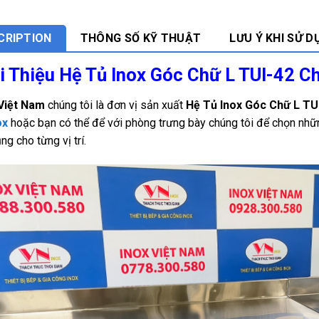
CRIPTION
THÔNG SỐ KỸ THUẬT
LƯU Ý KHI SỬ D
i Thiệu Hệ Tủ Inox Góc Chữ L TUI-42 C
 Việt Nam
chúng tôi là đơn vị sản xuất
Hệ Tủ Inox Góc Chữ L TU
ox
hoặc bạn có thể để với phòng trưng bày chúng tôi để chọn nhữn
ng cho từng vị trí.