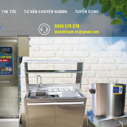
TIN TỨC
TƯ VẤN CHUYÊN NGÀNH
TUYỂN DỤNG
0939.578.578
inoxvietnam.vn@gmail.com