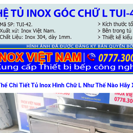
hể Chi Tiết Tủ Inox Hình Chữ L Như Thế Nào Hãy