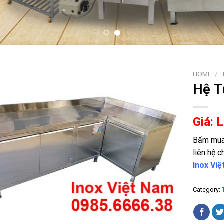
HOME
/
Hệ T
Giá: 
Bấm mua 
liên hệ c
Inox Vi
Category: