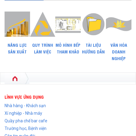
NĂNG LỰC
QUY TRÌNH
MÔ HÌNH BẾP
TÀI LIỆU
VĂN HÓA
SẢN XUẤT
LÀM VIỆC
THAM KHẢO
HƯỚNG DẪN
DOANH
NGHIỆP
LĨNH VỰC ỨNG DỤNG
Nhà hàng - Khách sạn
Xí nghiệp - Nhà máy
Quầy pha chế bar cafe
Trường học, Bệnh viện