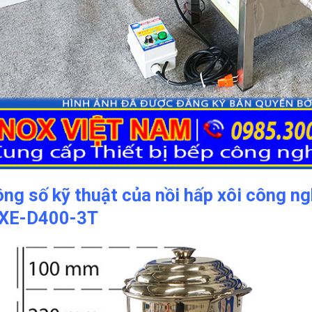
ng số kỹ thuật của nồi hấp xôi công n
XE-D400-3T