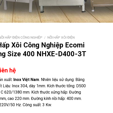
NỒI HẤP ĐIỆN CÔNG NGHIỆP
/
NỒI HẤP XÔI ĐIỆN
Hấp Xôi Công Nghiệp Ecomi
ng Size 400 NHXE-D400-3T
Liên hệ
ản xuất:
Inox Việt Nam
. Nhiên liệu sử dụng: Bằng
ất Liệu: Inox 304, dày 1mm. Kích thước tổng: D500
 C 620/1380 mm. Kích thước xửng hấp: Đường
mm, cao 220 mm. Đường kính nồi hấp: 400 mm.
 220V/50 Hz. Công suất: 3 Kw.