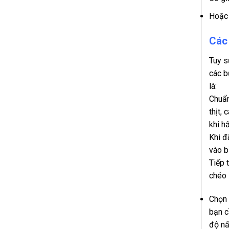
Hoặc 
Các 
Tuy s
các b
là:
Chuẩn
thịt,
khi h
Khi đ
vào b
Tiếp 
chéo 
Chọn 
bạn c
độ nấ