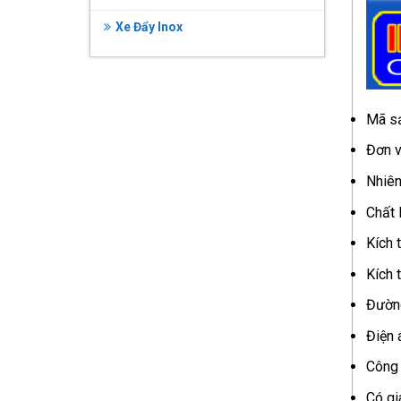
Xe Đẩy Inox
Mã s
Đơn v
Nhiên
Chất 
Kích 
Kích 
Đường
Điện 
Công 
Có gi