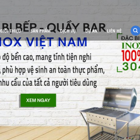
GIỚI THIỆU
SẢN PHẨM
DỊCH VỤ
DỰ ÁN
LIÊN HỆ