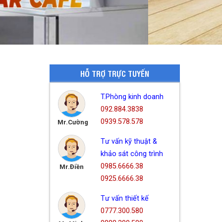
HỖ TRỢ TRỰC TUYẾN
T.Phòng kinh doanh
092.884.3838
0939.578.578
Mr.Cường
Tư vấn kỹ thuật &
khảo sát công trình
0985.6666.38
Mr.Điền
0925.6666.38
Tư vấn thiết kế
0777.300.580