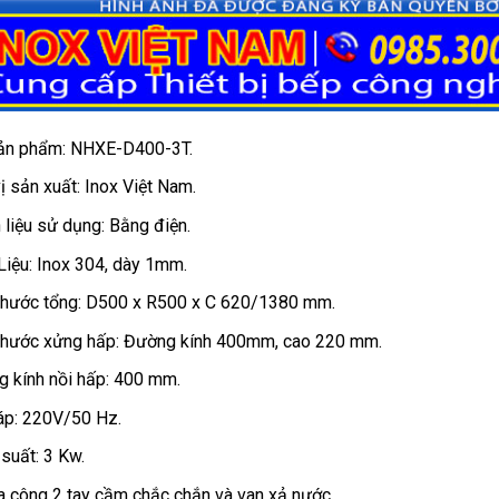
ản phẩm: NHXE-D400-3T.
ị sản xuất: Inox Việt Nam.
 liệu sử dụng: Bằng điện.
Liệu: Inox 304, dày 1mm.
thước tổng: D500 x R500 x C 620/1380 mm.
thước xửng hấp: Đường kính 400mm, cao 220 mm.
 kính nồi hấp: 400 mm.
áp: 220V/50 Hz.
suất: 3 Kw.
a công 2 tay cầm chắc chắn và van xả nước.