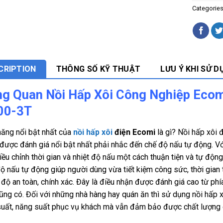
Categorie
CRIPTION
THÔNG SỐ KỸ THUẬT
LƯU Ý KHI SỬ D
g Quan Nồi Hấp Xôi Công Nghiệp Ecom
00-3T
năng nổi bật nhất của
nồi hấp xôi
điện Ecomi
là gì? Nồi hấp xôi 
được đánh giá nổi bật nhất phải nhắc đến chế độ nấu tự động. Vớ
iều chỉnh thời gian và nhiệt độ nấu một cách thuận tiện và tự động
ộ nấu tự động giúp người dùng vừa tiết kiệm công sức, thời gian 
độ an toàn, chính xác. Đây là điều nhận được đánh giá cao từ phía
ũng có. Đối với những nhà hàng hay quán ăn thì sử dụng nồi hấp x
suất, năng suất phục vụ khách mà vẫn đảm bảo được chất lượng 