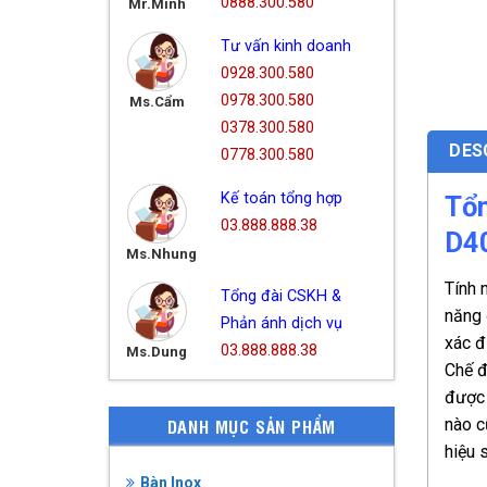
0888.300.580
Mr.Minh
Tư vấn kinh doanh
0928.300.580
0978.300.580
Ms.Cẩm
0378.300.580
DES
0778.300.580
Kế toán tổng hợp
Tổn
03.888.888.38
D4
Ms.Nhung
Tính 
Tổng đài CSKH &
năng 
Phản ánh dịch vụ
xác đ
03.888.888.38
Ms.Dung
Chế đ
được 
DANH MỤC SẢN PHẨM
nào c
hiệu 
Bàn Inox