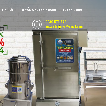
TIN TỨC
TƯ VẤN CHUYÊN NGÀNH
TUYỂN DỤNG
0939.578.578
inoxvietnam.vn@gmail.com