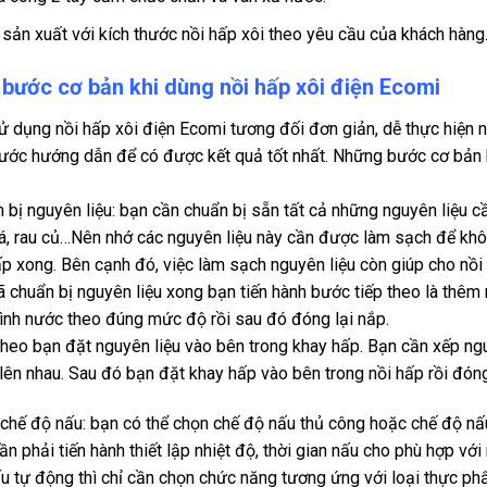
sản xuất với kích thước nồi hấp xôi theo yêu cầu của khách hàng
bước cơ bản khi dùng nồi hấp xôi điện Ecomi
ử dụng nồi hấp xôi điện Ecomi tương đối đơn giản, dễ thực hiện
ước hướng dẫn để có được kết quả tốt nhất. Những bước cơ bản b
 bị nguyên liệu: bạn cần chuẩn bị sẵn tất cả những nguyên liệu c
 cá, rau củ…Nên nhớ các nguyên liệu này cần được làm sạch để kh
ấp xong. Bên cạnh đó, việc làm sạch nguyên liệu còn giúp cho nồi
ã chuẩn bị nguyên liệu xong bạn tiến hành bước tiếp theo là thê
ình nước theo đúng mức độ rồi sau đó đóng lại nắp.
theo bạn đặt nguyên liệu vào bên trong khay hấp. Bạn cần xếp ngu
lên nhau. Sau đó bạn đặt khay hấp vào bên trong nồi hấp rồi đóng
chế độ nấu: bạn có thể chọn chế độ nấu thủ công hoặc chế độ nấ
ần phải tiến hành thiết lập nhiệt độ, thời gian nấu cho phù hợp v
u tự động thì chỉ cần chọn chức năng tương ứng với loại thực ph