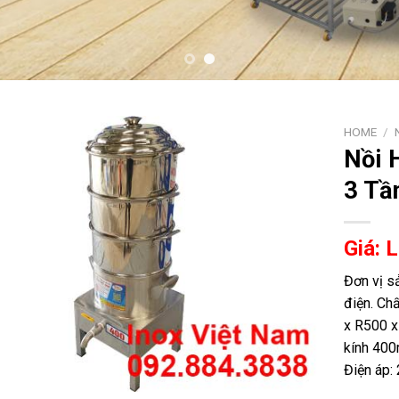
HOME
/
Nồi 
3 Tầ
Giá: 
Đơn vị s
điện. Ch
x R500 x
kính 400
Điện áp: