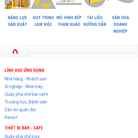
NĂNG LỰC
QUY TRÌNH
MÔ HÌNH BẾP
TÀI LIỆU
VĂN HÓA
SẢN XUẤT
LÀM VIỆC
THAM KHẢO
HƯỚNG DẪN
DOANH
NGHIỆP
LĨNH VỰC ỨNG DỤNG
Nhà hàng - Khách sạn
Xí nghiệp - Nhà máy
Quầy pha chế bar cafe
Trường học, Bệnh viện
Căn tin quân đội
Resort
THIẾT BỊ BAR - CAFE
Quầy pha chế inox