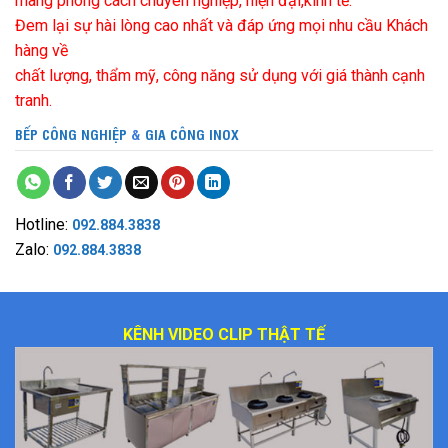
mang phong cách chuyên nghiệp, hiện đại,kinh tế.
Đem lại sự hài lòng cao nhất và đáp ứng mọi nhu cầu Khách
hàng về
chất lượng, thẩm mỹ, công năng sử dụng với giá thành cạnh
tranh.
BẾP CÔNG NGHIỆP
&
GIA CÔNG INOX
Hotline:
092.884.3838
Zalo:
092.884.3838
KÊNH VIDEO CLIP THẬT TẾ