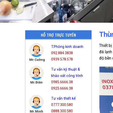
Thùn
HỖ TRỢ TRỰC TUYẾN
Thiết bị
T.Phòng kinh doanh
đá lạnh
092.884.3838
độ bền 
0939.578.578
Mr.Cường
Tư vấn kỹ thuật &
khảo sát công trình
0985.6666.38
Mr.Điền
0925.6666.38
Tư vấn thiết kế
0777.300.580
0888.300.580
Mr.Minh