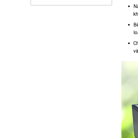
N
kh
Bê
lo
Ch
và