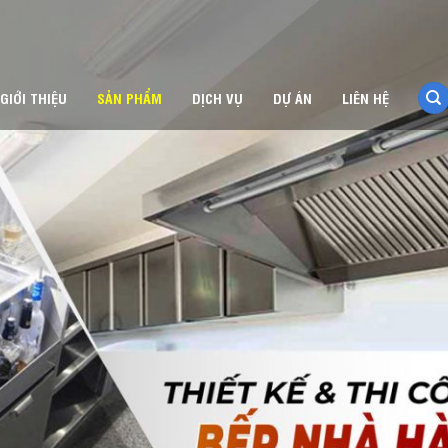
GIỚI THIỆU
SẢN PHẨM
DỊCH VỤ
DỰ ÁN
LIÊN HỆ