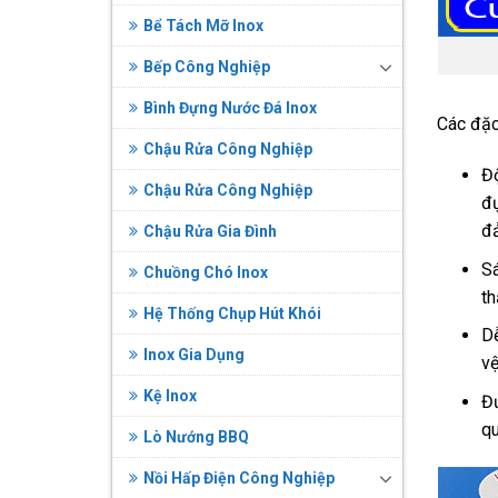
Bể Tách Mỡ Inox
Bếp Công Nghiệp
Bình Đựng Nước Đá Inox
Các đặc
Chậu Rửa Công Nghiệp
Đ
Chậu Rửa Công Nghiệp
đự
đ
Chậu Rửa Gia Đình
Sá
Chuồng Chó Inox
t
Hệ Thống Chụp Hút Khói
Dễ
Inox Gia Dụng
vệ
Kệ Inox
Đư
qu
Lò Nướng BBQ
Nồi Hấp Điện Công Nghiệp