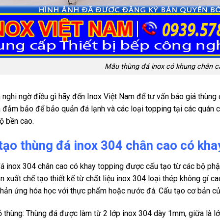
Mẫu thùng đá inox có khung chân c
 nghi ngờ điều gì hãy đến Inox Việt Nam để tư vấn báo giá thùng 
à đảm bảo để bảo quản đá lạnh và các loại topping tại các quán cà
độ bền cao.
tạo thùng đá inox 304 chân cao có kha
á inox 304 chân cao có khay topping được cấu tạo từ các bộ phậ
 xuất chế tạo thiết kế từ chất liệu inox 304 loại thép không gỉ c
hản ứng hóa học với thực phẩm hoặc nước đá. Cấu tạo cơ bản c
 thùng: Thùng đá được làm từ 2 lớp inox 304 dày 1mm, giữa là l