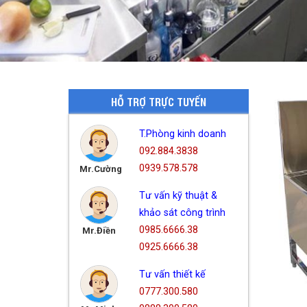
HỖ TRỢ TRỰC TUYẾN
T.Phòng kinh doanh
092.884.3838
0939.578.578
Mr.Cường
Tư vấn kỹ thuật &
khảo sát công trình
0985.6666.38
Mr.Điền
0925.6666.38
Tư vấn thiết kế
0777.300.580