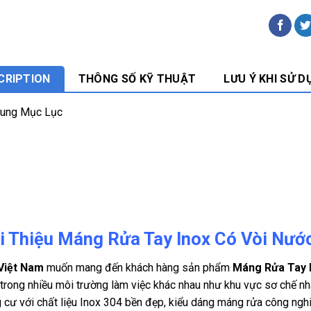
CRIPTION
THÔNG SỐ KỸ THUẬT
LƯU Ý KHI SỬ D
Dung Mục Lục
i Thiệu Máng Rửa Tay Inox Có Vòi Nư
 Việt Nam
muốn mang đến khách hàng sản phẩm
Máng Rửa Tay 
trong nhiều môi trường làm việc khác nhau như khu vực sơ chế nhà
 cư với chất liệu Inox 304 bền đẹp, kiểu dáng máng rửa công ngh