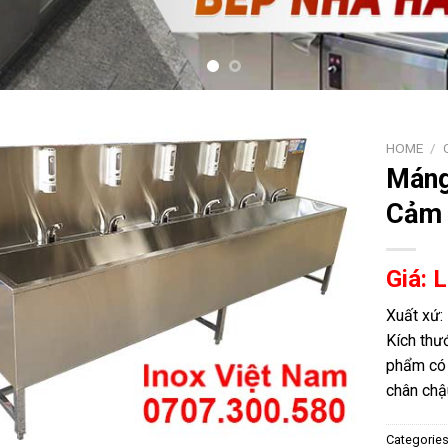
HOME
/
Máng
Cảm 
Giá: 
Xuất xứ:
Kích thư
phẩm có 
chân chậ
Categorie