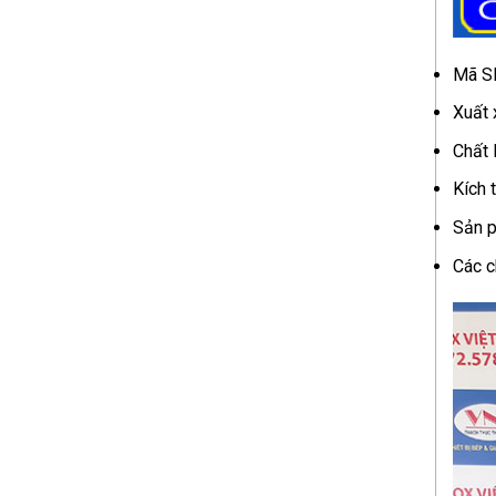
Mã S
Xuất 
Chất 
Kích 
Sản p
Các c