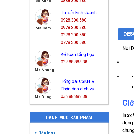
0888.300.580
Mr.Minh
Tư vấn kinh doanh
0928.300.580
0978.300.580
Ms.Cẩm
DES
0378.300.580
0778.300.580
Nội 
Kế toán tổng hợp
03.888.888.38
Ms.Nhung
Tổng đài CSKH &
Phản ánh dịch vụ
03.888.888.38
Ms.Dung
Giớ
Inox
DANH MỤC SẢN PHẨM
dụng 
chung
Bàn Inox