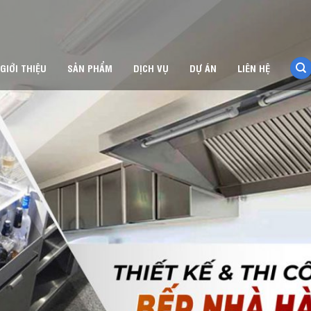
GIỚI THIỆU
SẢN PHẨM
DỊCH VỤ
DỰ ÁN
LIÊN HỆ