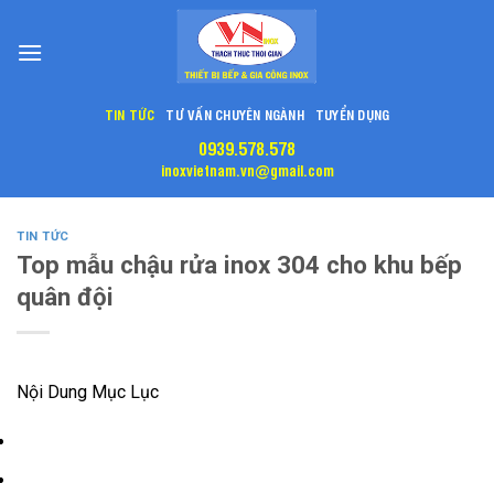
Skip
to
content
TIN TỨC
TƯ VẤN CHUYÊN NGÀNH
TUYỂN DỤNG
0939.578.578
inoxvietnam.vn@gmail.com
TIN TỨC
Top mẫu chậu rửa inox 304 cho khu bếp
quân đội
Nội Dung Mục Lục