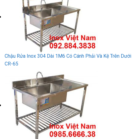
Chậu Rửa Inox 304 Dài 1M6 Có Cánh Phải Và Kệ Trên Dưới
CR-65