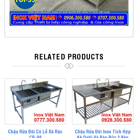
RELATED PRODUCTS
Chậu Rửa Đôi Có Lỗ Xả Rác
Chậu Rửa Đôi Inox Tích Hợp
CR-08
Kệ Dưới Và Bàn Rửa 2 Bên