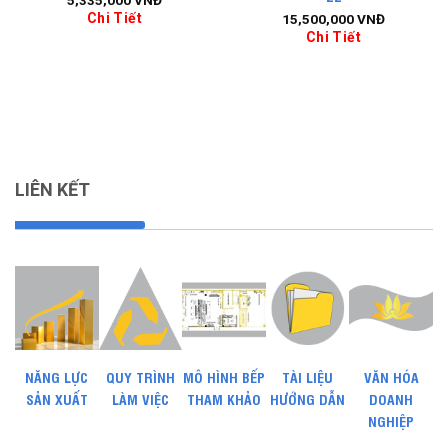
Chi Tiết
15,500,000
VNĐ
Chi Tiết
LIÊN KẾT
NĂNG LỰC
QUY TRÌNH
MÔ HÌNH BẾP
TÀI LIỆU
VĂN HÓA
SẢN XUẤT
LÀM VIỆC
THAM KHẢO
HƯỚNG DẪN
DOANH
NGHIỆP