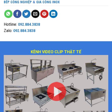
BẾP CÔNG NGHIỆP
&
GIA CÔNG INOX
Hotline:
092.884.3838
Zalo:
092.884.3838
KÊNH VIDEO CLIP THẬT TẾ