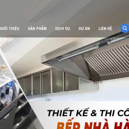
GIỚI THIỆU
SẢN PHẨM
DỊCH VỤ
DỰ ÁN
LIÊN HỆ