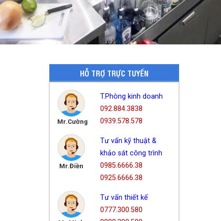
HỖ TRỢ TRỰC TUYẾN
T.Phòng kinh doanh
092.884.3838
0939.578.578
Mr.Cường
Tư vấn kỹ thuật &
khảo sát công trình
0985.6666.38
Mr.Điền
0925.6666.38
Tư vấn thiết kế
0777.300.580