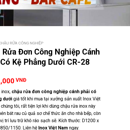
CHẬU RỬA CÔNG NGHIỆP
 Rửa Đơn Công Nghiệp Cánh
 Có Kệ Phẳng Dưới CR-28
0,000
VNĐ
 inox,
chậu rửa đơn công nghiệp cánh phải có
g dưới
giá tốt khi mua tại xưởng sản xuất Inox Việt
húng tôi, rất tiện lợi khi dùng chậu rửa inox này
hén bát rau củ quả sơ chế thức ăn cho nhà bếp, còn
ị trí lưu trữ khô ráo sạch sẽ. Kích thước: D1200 x
850/1150. Liên hệ
Inox Việt Nam
ngay.