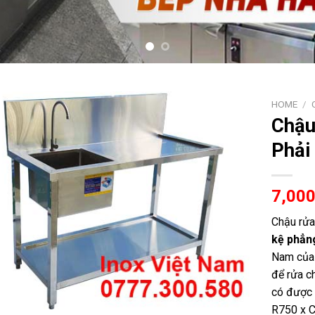
HOME
/
Chậu
Phải
7,00
Chậu rửa
kệ phẳn
Nam của c
để rửa c
có được v
R750 x C