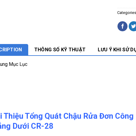
Categorie
CRIPTION
THÔNG SỐ KỸ THUẬT
LƯU Ý KHI SỬ D
Dung Mục Lục
i Thiệu Tổng Quát Chậu Rửa Đơn Công
ẳng Dưới CR-28