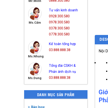
0888.300.580
Mr.Minh
Tư vấn kinh doanh
0928.300.580
0978.300.580
Ms.Cẩm
0378.300.580
0778.300.580
DES
Kế toán tổng hợp
03.888.888.38
Nội 
Ms.Nhung
Tổng đài CSKH &
Phản ánh dịch vụ
03.888.888.38
Ms.Dung
Giớ
DANH MỤC SẢN PHẨM
Ph
Bàn Inox