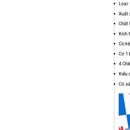
Loại:
Xuất 
Chất 
Kích 
Có kệ
Có 1 
4 Châ
Kiểu 
Có sả