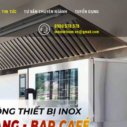
TIN TỨC
TƯ VẤN CHUYÊN NGÀNH
TUYỂN DỤNG
0939.578.578
inoxvietnam.vn@gmail.com