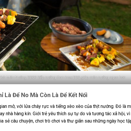
 Thích Món Nướng BBQ? Bếp nướng than inox BBQ giúp món nướng ngon hơn
ỉ Là Để No Mà Còn Là Để Kết Nối
an mở, với lửa cháy rực và tiếng xèo xèo của thịt nướng. Đó là mộ
nhà hàng kín. Giới trẻ yêu thích sự tự do và tương tác xã hội, vì
ia sẻ câu chuyện, chơi trò chơi và thư giãn sau những ngày học tậ