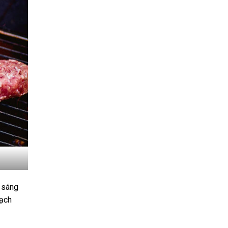
 sáng
bạch