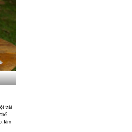
t trải
 thế
p, làm