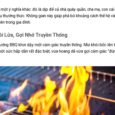
 một ý nghĩa khác: đó là dịp để cả nhà quây quần, cha mẹ, con cái
u thưởng thức. Không gian này giúp phá bỏ khoảng cách thế hệ và
ên trong gia đình.
i Lửa, Gợi Nhớ Truyền Thống
ng BBQ khơi dậy một cảm giác truyền thống. Mùi khói bốc lên từ
một sức hấp dẫn rất đặc biệt, vừa hoang dã vừa gợi cảm giác “đú