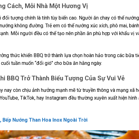
ng Cách, Mỗi Nhà Một Hương Vị
 đối tượng chính là tính tùy biến cao. Người ăn chay có thể nướng
, nướng không đường. Trẻ em có thể nướng xúc xích, phô mai, bánh
 cạnh. Mỗi người đều có thể tạo nên phần ăn phù hợp với khẩu vị v
ưởng thức khiến BBQ trở thành lựa chọn hoàn hảo trong các bữa ti
i cuối tuần muốn “đổi gió” cho bữa ăn hằng ngày.
hi BBQ Trở Thành Biểu Tượng Của Sự Vui Vẻ
y nay còn chịu ảnh hưởng mạnh mẽ từ truyền thông và mạng xã hộ
n YouTube, TikTok, hay Instagram đều thường xuyên xuất hiện hình
, Bếp Nướng Than Hoa Inox Ngoài Trời