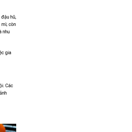
 đậu hũ,
 mì; còn
à nhu
ệc gia
i. Các
 ảnh