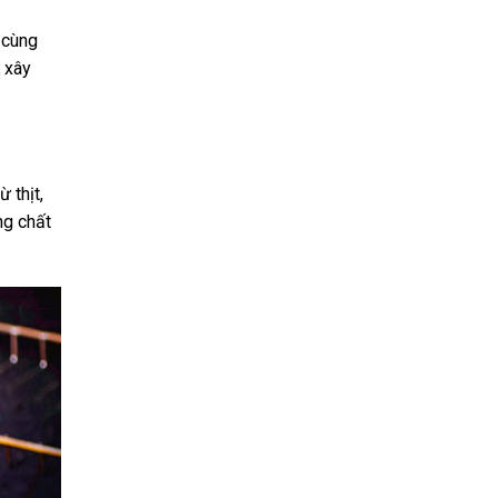
 cùng
 xây
 thịt,
ng chất