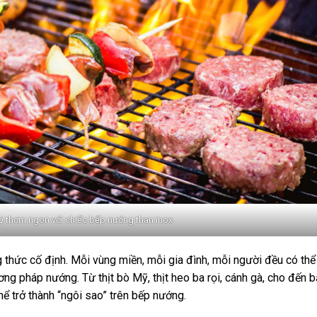
thơm ngon với chiếc bếp nướng than inox
thức cố định. Mỗi vùng miền, mỗi gia đình, mỗi người đều có thể
ơng pháp nướng. Từ thịt bò Mỹ, thịt heo ba rọi, cánh gà, cho đến 
ể trở thành “ngôi sao” trên bếp nướng.