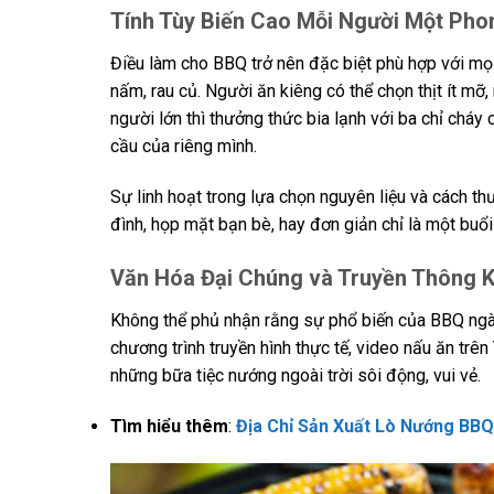
Tính Tùy Biến Cao Mỗi Người Một Pho
Điều làm cho BBQ trở nên đặc biệt phù hợp với mọi
nấm, rau củ. Người ăn kiêng có thể chọn thịt ít mỡ
người lớn thì thưởng thức bia lạnh với ba chỉ cháy
cầu của riêng mình.
Sự linh hoạt trong lựa chọn nguyên liệu và cách th
đình, họp mặt bạn bè, hay đơn giản chỉ là một buổ
Văn Hóa Đại Chúng và Truyền Thông K
Không thể phủ nhận rằng sự phổ biến của BBQ ngà
chương trình truyền hình thực tế, video nấu ăn trê
những bữa tiệc nướng ngoài trời sôi động, vui vẻ.
Tìm hiểu thêm
:
Địa Chỉ Sản Xuất Lò Nướng BBQ