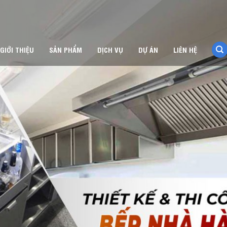
GIỚI THIỆU
SẢN PHẨM
DỊCH VỤ
DỰ ÁN
LIÊN HỆ