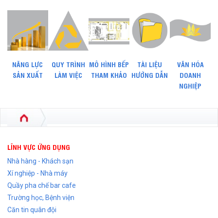
NĂNG LỰC
QUY TRÌNH
MÔ HÌNH BẾP
TÀI LIỆU
VĂN HÓA
SẢN XUẤT
LÀM VIỆC
THAM KHẢO
HƯỚNG DẪN
DOANH
NGHIỆP
LĨNH VỰC ỨNG DỤNG
Nhà hàng - Khách sạn
Xí nghiệp - Nhà máy
Quầy pha chế bar cafe
Trường học, Bệnh viện
Căn tin quân đội