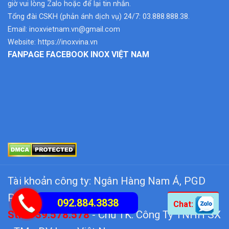
giờ vui lòng Zalo hoặc để lại tin nhắn.
Tổng đài CSKH (phản ánh dịch vụ) 24/7: 03.888.888.38.
Email:
inoxvietnam.vn@gmail.com
Website:
https://inoxvina.vn
FANPAGE FACEBOOK INOX VIỆT NAM
Tài khoản công ty: Ngân Hàng Nam Á, PGD
Phú Hữu
092.884.3838
Chat:
Stk: 939.578.578
- Chủ TK: Công Ty TNHH SX