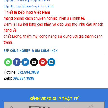
Lắp đặt hệ thống chụp hút khói
Lắp đặt bếp lẩu nướng không khói
Thiết bị bếp Inox Việt Nam
mang phong cách chuyên nghiệp, hiện đại,kinh tế.
Đem lại sự hài lòng cao nhất và đáp ứng mọi nhu cầu Khách
hàng về
chất lượng, thẩm mỹ, công năng sử dụng với giá thành cạnh
tranh.
BẾP CÔNG NGHIỆP
&
GIA CÔNG INOX
Hotline:
092.884.3838
Zalo:
092.884.3838
KÊNH VIDEO CLIP THẬT TẾ