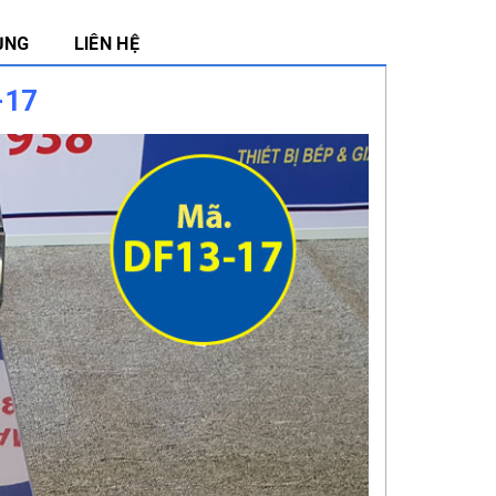
ỤNG
LIÊN HỆ
-17