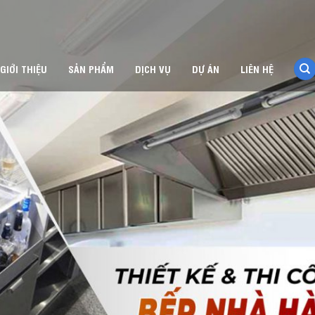
GIỚI THIỆU
SẢN PHẨM
DỊCH VỤ
DỰ ÁN
LIÊN HỆ