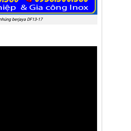
 nhúng berjaya DF13-17