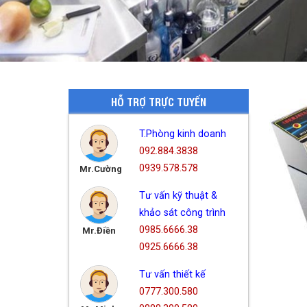
HỖ TRỢ TRỰC TUYẾN
T.Phòng kinh doanh
092.884.3838
0939.578.578
Mr.Cường
Tư vấn kỹ thuật &
khảo sát công trình
0985.6666.38
Mr.Điền
0925.6666.38
Tư vấn thiết kế
0777.300.580