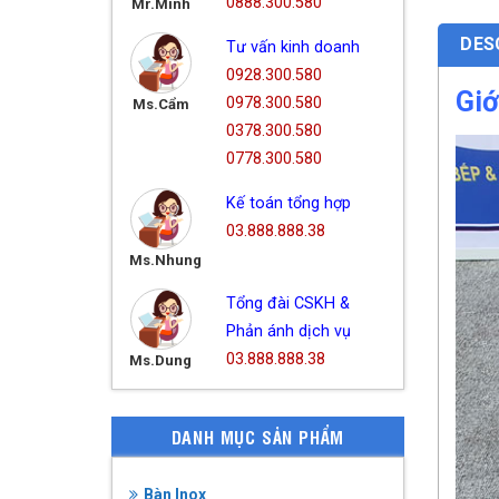
0888.300.580
Mr.Minh
DES
Tư vấn kinh doanh
0928.300.580
Giớ
0978.300.580
Ms.Cẩm
0378.300.580
0778.300.580
Kế toán tổng hợp
03.888.888.38
Ms.Nhung
Tổng đài CSKH &
Phản ánh dịch vụ
03.888.888.38
Ms.Dung
DANH MỤC SẢN PHẨM
Bàn Inox