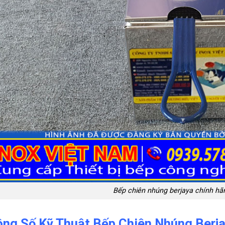
Bếp chiên nhúng berjaya chính hã
ng Số Kỹ Thuật Bếp Chiên Nhúng Berj