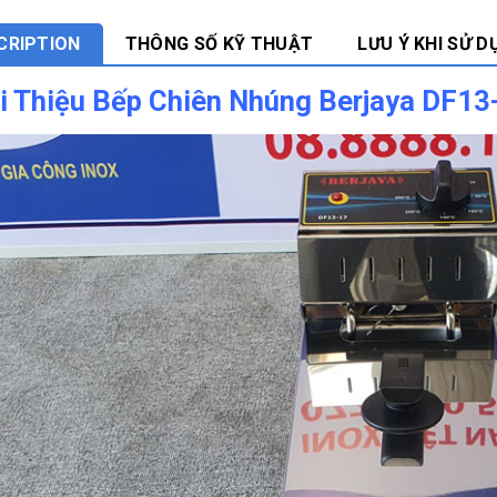
CRIPTION
THÔNG SỐ KỸ THUẬT
LƯU Ý KHI SỬ D
i Thiệu Bếp Chiên Nhúng Berjaya DF13