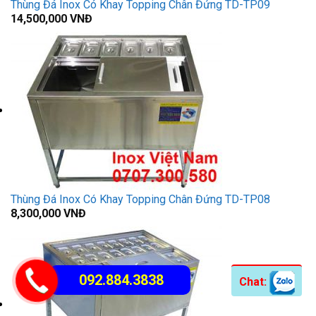
Thùng Đá Inox Có Khay Topping Chân Đứng TD-TP09
14,500,000
VNĐ
Thùng Đá Inox Có Khay Topping Chân Đứng TD-TP08
8,300,000
VNĐ
092.884.3838
Chat: