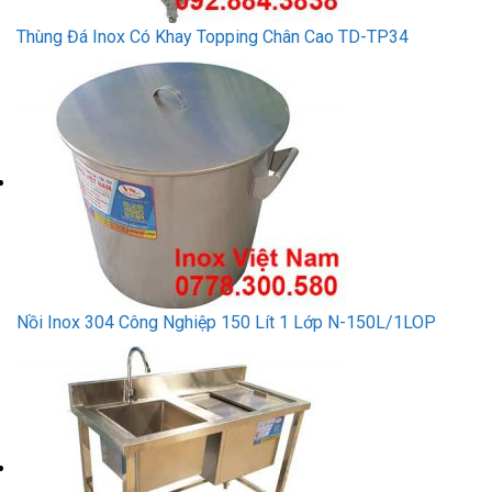
Thùng Đá Inox Có Khay Topping Chân Cao TD-TP34
Nồi Inox 304 Công Nghiệp 150 Lít 1 Lớp N-150L/1LOP