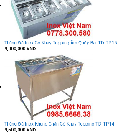
Thùng Đá Inox Có Khay Topping Âm Quầy Bar TD-TP15
9,000,000
VNĐ
Thùng Đá Inox Khung Chân Có Khay Topping TD-TP14
9,500,000
VNĐ