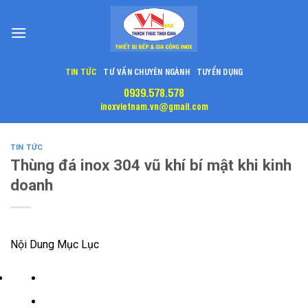
Skip
to
content
TIN TỨC
TƯ VẤN CHUYÊN NGÀNH
TUYỂN DỤNG
0939.578.578
inoxvietnam.vn@gmail.com
TIN TỨC
Thùng đá inox 304 vũ khí bí mật khi kinh
doanh
Nội Dung Mục Lục