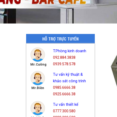
HỖ TRỢ TRỰC TUYẾN
T.Phòng kinh doanh
092.884.3838
0939.578.578
Mr.Cường
Tư vấn kỹ thuật &
khảo sát công trình
0985.6666.38
Mr.Điền
0925.6666.38
Tư vấn thiết kế
0777.300.580