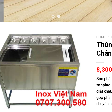
HOME
/
Thùn
Chân
8,30
Sản phẩm
topping
giải khát
góp phần
chuyên n