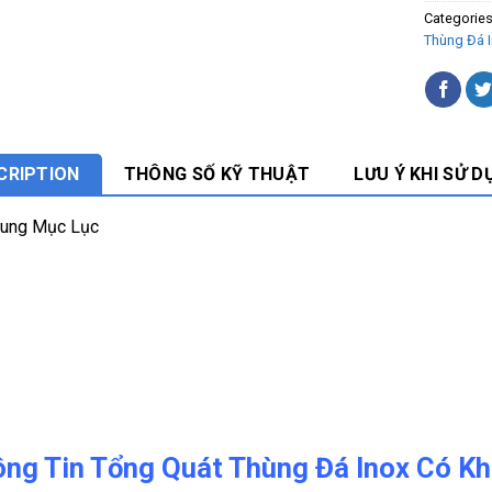
Categorie
Thùng Đá 
CRIPTION
THÔNG SỐ KỸ THUẬT
LƯU Ý KHI SỬ D
Dung Mục Lục
ng Tin Tổng Quát Thùng Đá Inox Có K