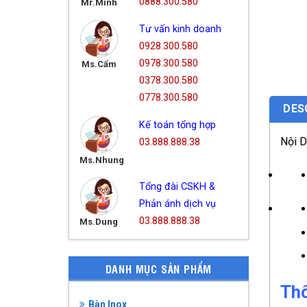
0888.300.580
Mr.Minh
Tư vấn kinh doanh
0928.300.580
0978.300.580
Ms.Cẩm
0378.300.580
0778.300.580
DES
Kế toán tổng hợp
Nội 
03.888.888.38
Ms.Nhung
Tổng đài CSKH &
Phản ánh dịch vụ
03.888.888.38
Ms.Dung
DANH MỤC SẢN PHẨM
Thô
Bàn Inox