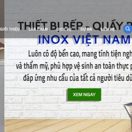
GIỚI THIỆU
SẢN PHẨM
DỊCH VỤ
DỰ ÁN
LIÊN HỆ