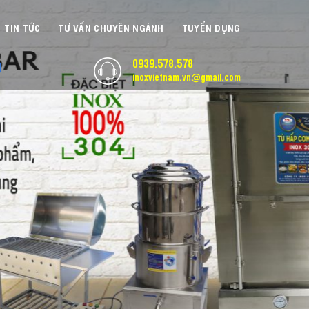
TIN TỨC
TƯ VẤN CHUYÊN NGÀNH
TUYỂN DỤNG
0939.578.578
inoxvietnam.vn@gmail.com