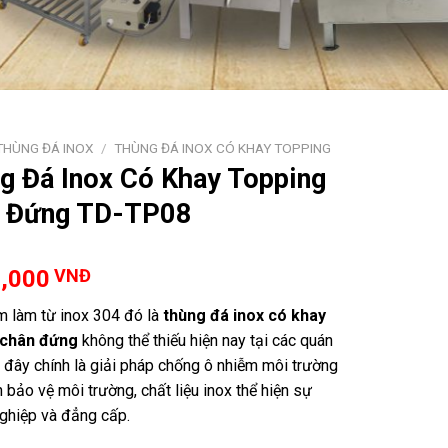
THÙNG ĐÁ INOX
/
THÙNG ĐÁ INOX CÓ KHAY TOPPING
g Đá Inox Có Khay Topping
 Đứng TD-TP08
0,000
VNĐ
 làm từ inox 304 đó là
thùng đá inox có khay
 chân đứng
không thể thiếu hiện nay tại các quán
, đây chính là giải pháp chống ô nhiễm môi trường
 bảo vệ môi trường, chất liệu inox thể hiện sự
ghiệp và đẳng cấp.