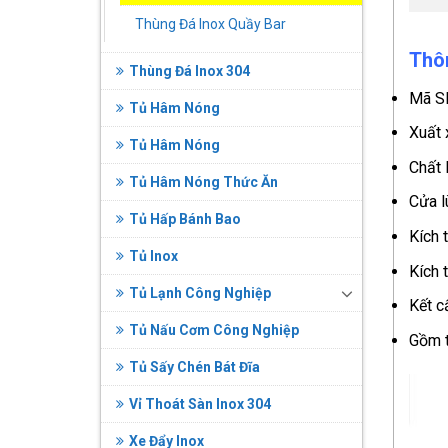
Thùng Đá Inox Quầy Bar
Thô
Thùng Đá Inox 304
Mã S
Tủ Hâm Nóng
Xuất 
Tủ Hâm Nóng
Chất 
Tủ Hâm Nóng Thức Ăn
Cửa l
Tủ Hấp Bánh Bao
Kích 
Tủ Inox
Kích 
Tủ Lạnh Công Nghiệp
Kết c
Tủ Nấu Cơm Công Nghiệp
Gồm t
Tủ Sấy Chén Bát Đĩa
Vỉ Thoát Sàn Inox 304
Xe Đẩy Inox