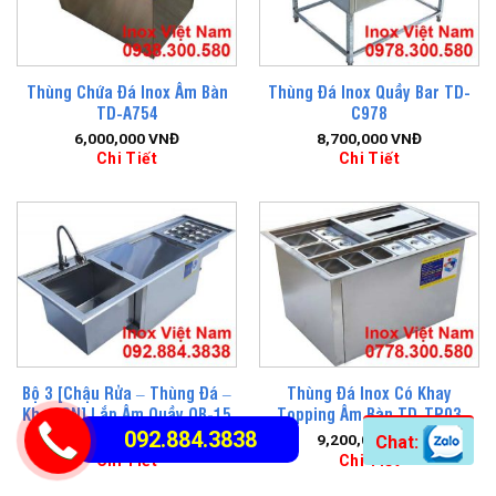
Thùng Chứa Đá Inox Âm Bàn
Thùng Đá Inox Quầy Bar TD-
TD-A754
C978
6,000,000
VNĐ
8,700,000
VNĐ
Chi Tiết
Chi Tiết
Bộ 3 [Chậu Rửa – Thùng Đá –
Thùng Đá Inox Có Khay
Khay GN] Lắp Âm Quầy QB-15
Topping Âm Bàn TD-TP03
092.884.3838
13,000,000
VNĐ
9,200,000
VNĐ
Chat:
Chi Tiết
Chi Tiết