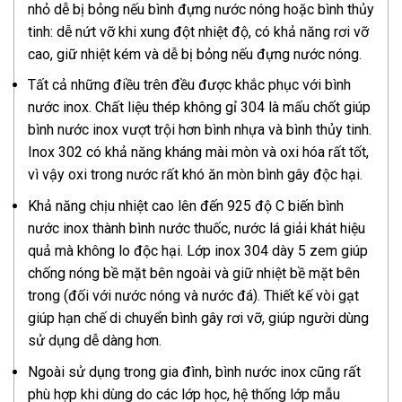
nhỏ dễ bị bỏng nếu bình đựng nước nóng hoặc bình thủy
tinh: dễ nứt vỡ khi xung đột nhiệt độ, có khả năng rơi vỡ
cao, giữ nhiệt kém và dễ bị bỏng nếu đựng nước nóng.
Tất cả những điều trên đều được khắc phục với bình
nước inox. Chất liệu thép không gỉ 304 là mấu chốt giúp
bình nước inox vượt trội hơn bình nhựa và bình thủy tinh.
Inox 302 có khả năng kháng mài mòn và oxi hóa rất tốt,
vì vậy oxi trong nước rất khó ăn mòn bình gây độc hại.
Khả năng chịu nhiệt cao lên đến 925 độ C biến bình
nước inox thành bình nước thuốc, nước lá giải khát hiệu
quả mà không lo độc hại. Lớp inox 304 dày 5 zem giúp
chống nóng bề mặt bên ngoài và giữ nhiệt bề mặt bên
trong (đối với nước nóng và nước đá). Thiết kế vòi gạt
giúp hạn chế di chuyển bình gây rơi vỡ, giúp người dùng
sử dụng dễ dàng hơn.
Ngoài sử dụng trong gia đình, bình nước inox cũng rất
phù hợp khi dùng do các lớp học, hệ thống lớp mẫu