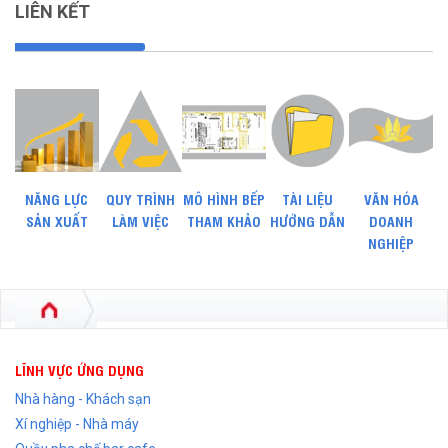
LIÊN KẾT
NĂNG LỰC
QUY TRÌNH
MÔ HÌNH BẾP
TÀI LIỆU
VĂN HÓA
SẢN XUẤT
LÀM VIỆC
THAM KHẢO
HƯỚNG DẪN
DOANH
NGHIỆP
LĨNH VỰC ỨNG DỤNG
Nhà hàng - Khách sạn
Xí nghiệp - Nhà máy