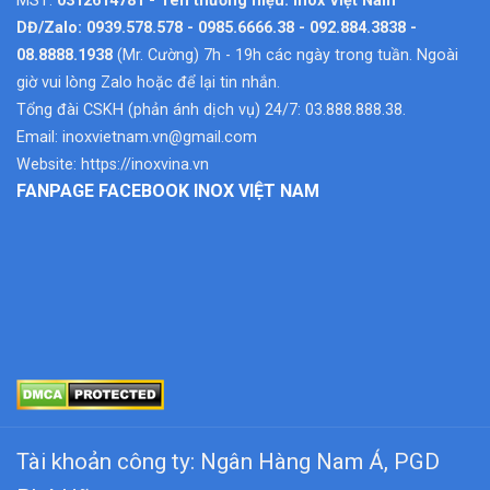
MST:
0312614781 - Tên thương hiệu: Inox Việt Nam
DĐ/Zalo: 0939.578.578 - 0985.6666.38 - 092.884.3838 -
08.8888.1938
(Mr. Cường) 7h - 19h các ngày trong tuần. Ngoài
giờ vui lòng Zalo hoặc để lại tin nhắn.
Tổng đài CSKH (phản ánh dịch vụ) 24/7: 03.888.888.38.
Email:
inoxvietnam.vn@gmail.com
Website:
https://inoxvina.vn
FANPAGE FACEBOOK INOX VIỆT NAM
Tài khoản công ty: Ngân Hàng Nam Á, PGD