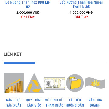
Lò Nướng Than Inox BBQ LN-
Bếp Nướng Than Hoa Ngoài
02
Trời LN-05
2,000,000
VNĐ
4,000,000
VNĐ
Chi Tiết
Chi Tiết
LIÊN KẾT
NĂNG LỰC
QUY TRÌNH
MÔ HÌNH BẾP
TÀI LIỆU
VĂN HÓA
SẢN XUẤT
LÀM VIỆC
THAM KHẢO
HƯỚNG DẪN
DOANH