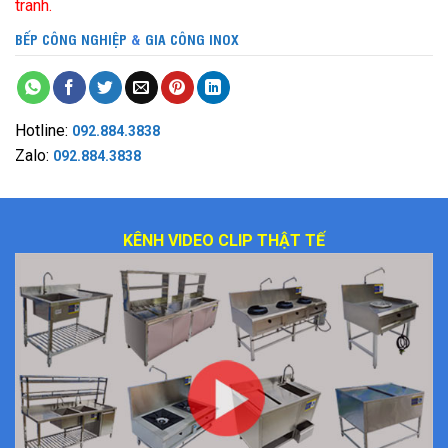
tranh.
BẾP CÔNG NGHIỆP
&
GIA CÔNG INOX
Hotline:
092.884.3838
Zalo:
092.884.3838
KÊNH VIDEO CLIP THẬT TẾ