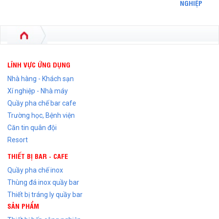
NGHIỆP
LĨNH VỰC ỨNG DỤNG
Nhà hàng - Khách sạn
Xí nghiệp - Nhà máy
Quầy pha chế bar cafe
Trường học, Bệnh viện
Căn tin quân đội
Resort
THIẾT BỊ BAR - CAFE
Quầy pha chế inox
Thùng đá inox quầy bar
Thiết bị tráng ly quầy bar
SẢN PHẨM