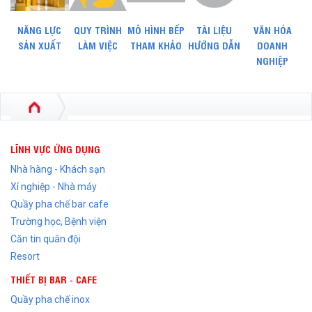
NĂNG LỰC
QUY TRÌNH
MÔ HÌNH BẾP
TÀI LIỆU
VĂN HÓA
SẢN XUẤT
LÀM VIỆC
THAM KHẢO
HƯỚNG DẪN
DOANH
NGHIỆP
LĨNH VỰC ỨNG DỤNG
Nhà hàng - Khách sạn
Xí nghiệp - Nhà máy
Quầy pha chế bar cafe
Trường học, Bệnh viện
Căn tin quân đội
Resort
THIẾT BỊ BAR - CAFE
Quầy pha chế inox