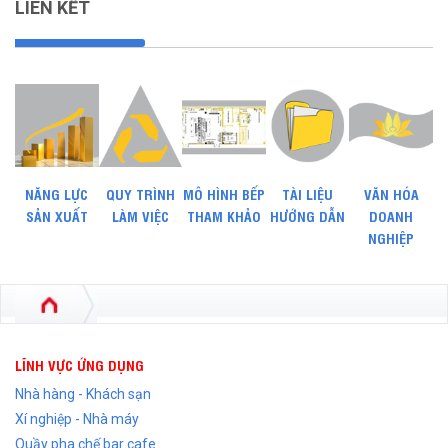
LIÊN KẾT
NĂNG LỰC
QUY TRÌNH
MÔ HÌNH BẾP
TÀI LIỆU
VĂN HÓA
SẢN XUẤT
LÀM VIỆC
THAM KHẢO
HƯỚNG DẪN
DOANH
NGHIỆP
LĨNH VỰC ỨNG DỤNG
Nhà hàng - Khách sạn
Xí nghiệp - Nhà máy
Quầy pha chế bar cafe