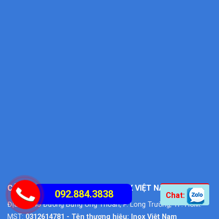
CÔNG TY TNHH SX - TM - DV INOX VIỆT NAM
092.884.3838
Chat:
Địa chỉ: 45 Đường Bưng Ông Thoàn, P. Long Trường, TP. HCM.
MST:
0312614781 - Tên thương hiệu: Inox Việt Nam