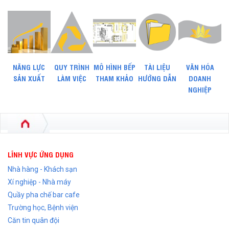
NĂNG LỰC
QUY TRÌNH
MÔ HÌNH BẾP
TÀI LIỆU
VĂN HÓA
SẢN XUẤT
LÀM VIỆC
THAM KHẢO
HƯỚNG DẪN
DOANH
NGHIỆP
LĨNH VỰC ỨNG DỤNG
Nhà hàng - Khách sạn
Xí nghiệp - Nhà máy
Quầy pha chế bar cafe
Trường học, Bệnh viện
Căn tin quân đội