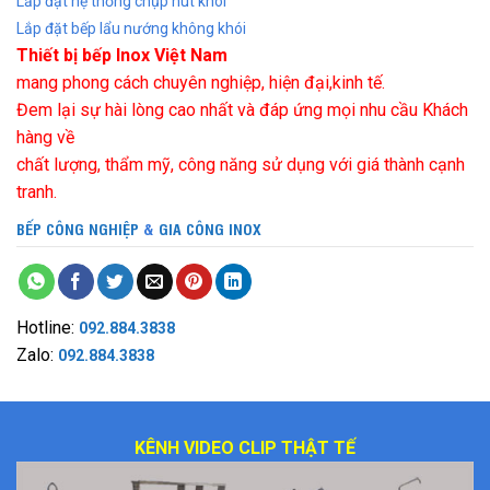
Lắp đặt hệ thống chụp hút khói
Lắp đặt bếp lẩu nướng không khói
Thiết bị bếp Inox Việt Nam
mang phong cách chuyên nghiệp, hiện đại,kinh tế.
Đem lại sự hài lòng cao nhất và đáp ứng mọi nhu cầu Khách
hàng về
chất lượng, thẩm mỹ, công năng sử dụng với giá thành cạnh
tranh.
BẾP CÔNG NGHIỆP
&
GIA CÔNG INOX
Hotline:
092.884.3838
Zalo:
092.884.3838
KÊNH VIDEO CLIP THẬT TẾ