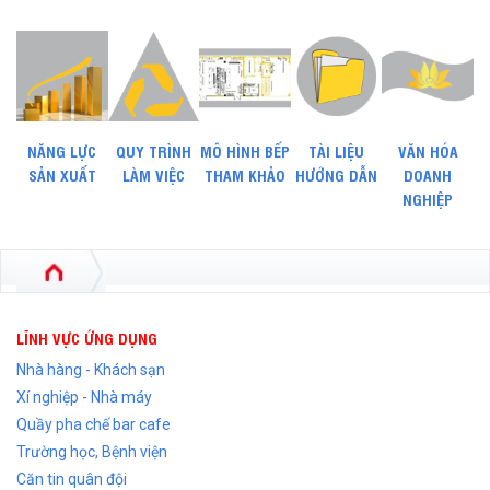
NĂNG LỰC
QUY TRÌNH
MÔ HÌNH BẾP
TÀI LIỆU
VĂN HÓA
SẢN XUẤT
LÀM VIỆC
THAM KHẢO
HƯỚNG DẪN
DOANH
NGHIỆP
LĨNH VỰC ỨNG DỤNG
Nhà hàng - Khách sạn
Xí nghiệp - Nhà máy
Quầy pha chế bar cafe
Trường học, Bệnh viện
Căn tin quân đội