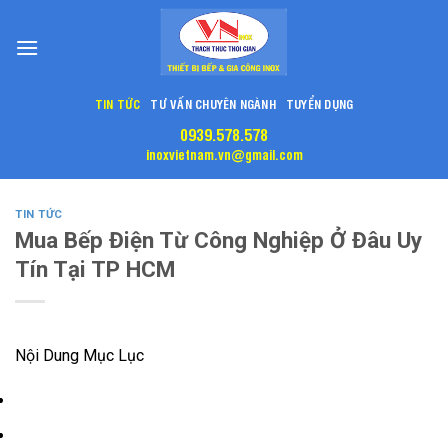
Skip
to
content
TIN TỨC
TƯ VẤN CHUYÊN NGÀNH
TUYỂN DỤNG
0939.578.578
inoxvietnam.vn@gmail.com
TIN TỨC
Mua Bếp Điện Từ Công Nghiệp Ở Đâu Uy
Tín Tại TP HCM
Nội Dung Mục Lục