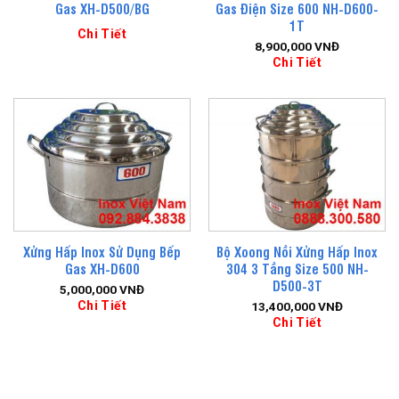
Gas XH-D500/BG
Gas Điện Size 600 NH-D600-
1T
Chi Tiết
8,900,000
VNĐ
Chi Tiết
Xửng Hấp Inox Sử Dụng Bếp
Bộ Xoong Nồi Xửng Hấp Inox
Gas XH-D600
304 3 Tầng Size 500 NH-
D500-3T
5,000,000
VNĐ
Chi Tiết
13,400,000
VNĐ
Chi Tiết