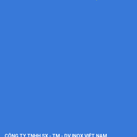
CÔNG TY TNHH SX - TM - DV INOX VIỆT NAM