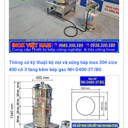
Thông số kỹ thuật bộ nồi và xửng hấp inox 304 size
400 có 3 tầng kèm bếp gas NH-D400-3T/BG