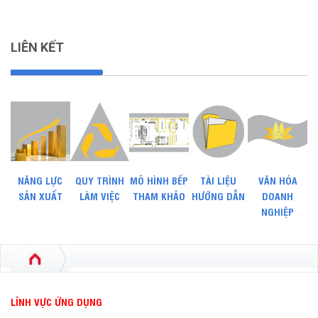
LIÊN KẾT
NĂNG LỰC
QUY TRÌNH
MÔ HÌNH BẾP
TÀI LIỆU
VĂN HÓA
SẢN XUẤT
LÀM VIỆC
THAM KHẢO
HƯỚNG DẪN
DOANH
NGHIỆP
LĨNH VỰC ỨNG DỤNG