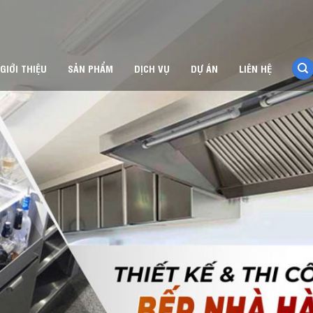
GIỚI THIỆU
SẢN PHẨM
DỊCH VỤ
DỰ ÁN
LIÊN HỆ