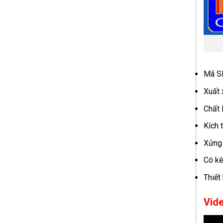
Mã S
Xuất 
Chất 
Kích 
Xửng 
Có kè
Thiết
Vid