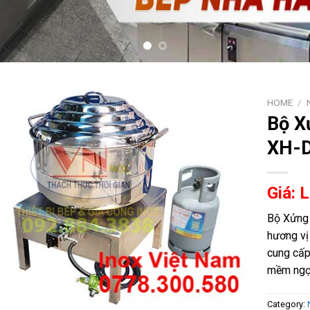
HOME
/
Bộ X
XH-
Giá: 
Bộ Xửng
hương vị
cung cấp
mềm ngọ
Category: