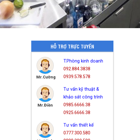
HỖ TRỢ TRỰC TUYẾN
T.Phòng kinh doanh
092.884.3838
0939.578.578
Mr.Cường
Tư vấn kỹ thuật &
khảo sát công trình
0985.6666.38
Mr.Điền
0925.6666.38
Tư vấn thiết kế
0777.300.580