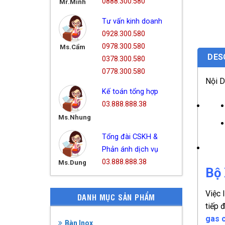
0888.300.580
Mr.Minh
Tư vấn kinh doanh
0928.300.580
0978.300.580
Ms.Cẩm
DES
0378.300.580
0778.300.580
Nội 
Kế toán tổng hợp
03.888.888.38
Ms.Nhung
Tổng đài CSKH &
Phản ánh dịch vụ
03.888.888.38
Ms.Dung
Bộ
Việc 
DANH MỤC SẢN PHẨM
tiếp 
gas 
Bàn Inox