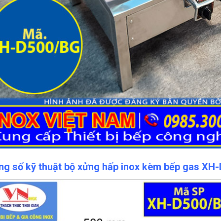
ng số kỹ thuật bộ xửng hấp inox kèm bếp gas XH