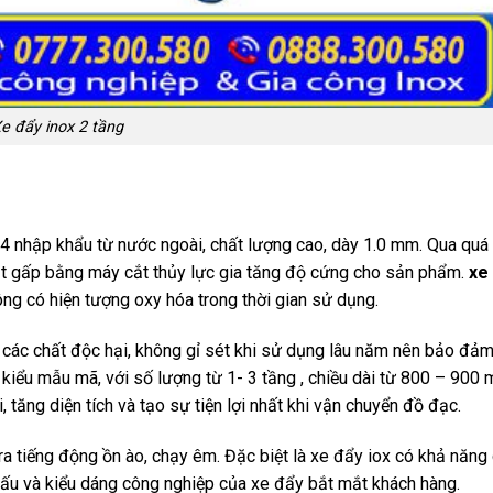
e đẩy inox 2 tầng
 nhập khẩu từ nước ngoài, chất lượng cao, dày 1.0 mm. Qua quá t
cắt gấp bằng máy cắt thủy lực gia tăng độ cứng cho sản phẩm.
xe
g có hiện tượng oxy hóa trong thời gian sử dụng.
các chất độc hại, không gỉ sét khi sử dụng lâu năm nên bảo đảm
ều kiểu mẫu mã, với số lượng từ 1- 3 tầng , chiều dài từ 800 – 900
 tăng diện tích và tạo sự tiện lợi nhất khi vận chuyển đồ đạc.
a tiếng động ồn ào, chạy êm. Đặc biệt là xe đẩy iox có khả năng c
 cấu và kiểu dáng công nghiệp của xe đẩy bắt mắt khách hàng.