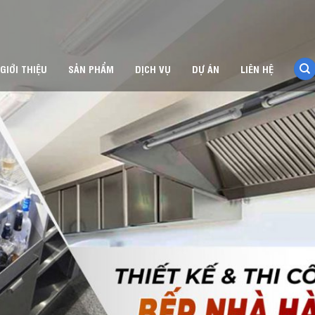
GIỚI THIỆU
SẢN PHẨM
DỊCH VỤ
DỰ ÁN
LIÊN HỆ