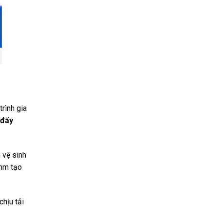
rình gia
 đẩy
 vệ sinh
 mm tạo
hịu tải