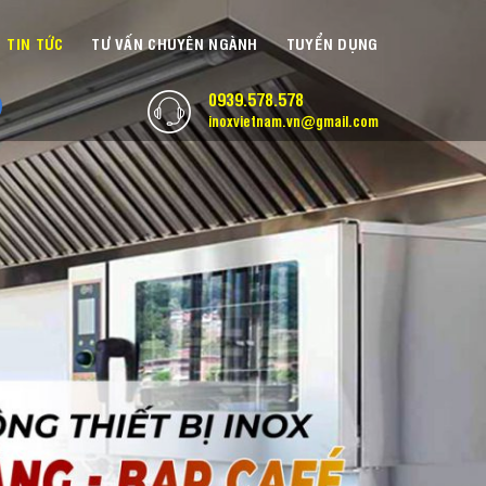
TIN TỨC
TƯ VẤN CHUYÊN NGÀNH
TUYỂN DỤNG
0939.578.578
inoxvietnam.vn@gmail.com