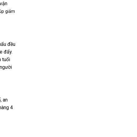
 vận
iúp giảm
hẩu đều
e đẩy.
 tuổi
 người
, an
hàng 4