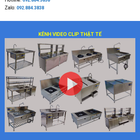
Zalo:
092.884.3838
KÊNH VIDEO CLIP THẬT TẾ