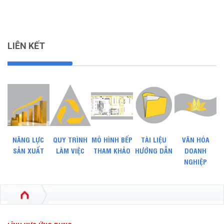
LIÊN KẾT
NĂNG LỰC
QUY TRÌNH
MÔ HÌNH BẾP
TÀI LIỆU
VĂN HÓA
SẢN XUẤT
LÀM VIỆC
THAM KHẢO
HƯỚNG DẪN
DOANH
NGHIỆP