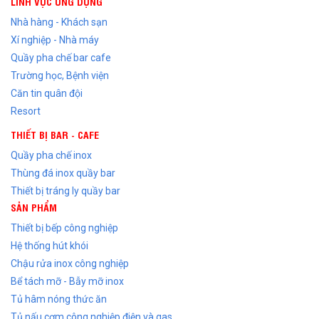
LĨNH VỰC ỨNG DỤNG
Nhà hàng - Khách sạn
Xí nghiệp - Nhà máy
Quầy pha chế bar cafe
Trường học, Bệnh viện
Căn tin quân đội
Resort
THIẾT BỊ BAR - CAFE
Quầy pha chế inox
Thùng đá inox quầy bar
Thiết bị tráng ly quầy bar
SẢN PHẨM
Thiết bị bếp công nghiệp
Hệ thống hút khói
Chậu rửa inox công nghiệp
Bể tách mỡ - Bẫy mỡ inox
Tủ hâm nóng thức ăn
Tủ nấu cơm công nghiệp điện và gas