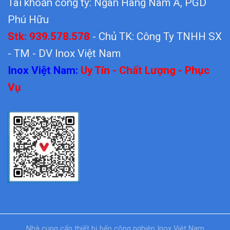
Tài khoản công ty: Ngân Hàng Nam Á, PGD
Phú Hữu
Stk: 939.578.578
- Chủ TK: Công Ty TNHH SX
- TM - DV Inox Việt Nam
Inox Việt Nam:
Uy Tín - Chất Lượng - Phục
Vụ
Nhà cung cấp thiết bị bếp công nghiệp Inox Việt Nam