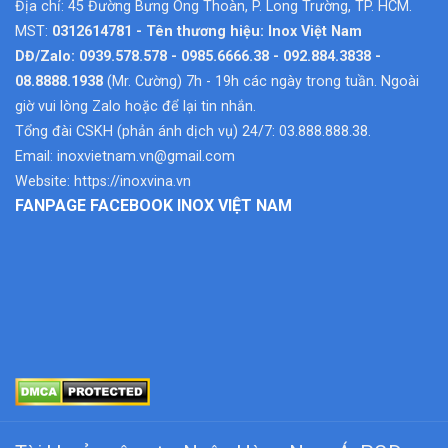
Địa chỉ: 45 Đường Bưng Ông Thoàn, P. Long Trường, TP. HCM.
MST:
0312614781 - Tên thương hiệu: Inox Việt Nam
DĐ/Zalo: 0939.578.578 - 0985.6666.38 - 092.884.3838 -
08.8888.1938
(Mr. Cường) 7h - 19h các ngày trong tuần. Ngoài
giờ vui lòng Zalo hoặc để lại tin nhắn.
Tổng đài CSKH (phản ánh dịch vụ) 24/7: 03.888.888.38.
Email:
inoxvietnam.vn@gmail.com
Website:
https://inoxvina.vn
FANPAGE FACEBOOK INOX VIỆT NAM