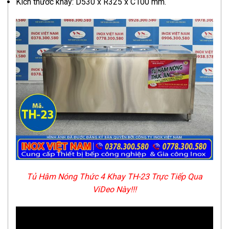
Kích thước khay: D530 x R325 x C100 mm.
Tủ Hâm Nóng Thức 4 Khay TH-23 Trực Tiếp Qua
ViDeo Này!!!