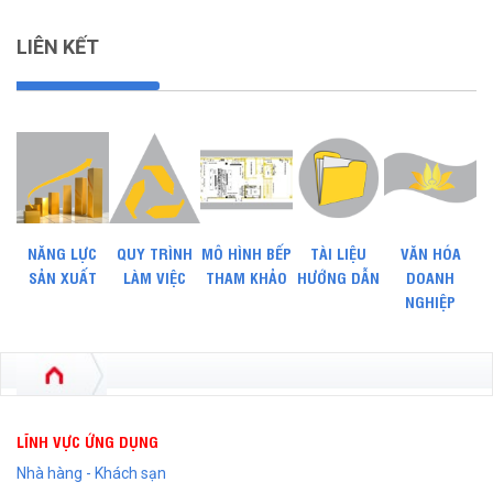
LIÊN KẾT
NĂNG LỰC
QUY TRÌNH
MÔ HÌNH BẾP
TÀI LIỆU
VĂN HÓA
SẢN XUẤT
LÀM VIỆC
THAM KHẢO
HƯỚNG DẪN
DOANH
NGHIỆP
LĨNH VỰC ỨNG DỤNG
Nhà hàng - Khách sạn