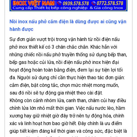
Nồi inox nấu phở cắm điện là dùng được ai cũng vận
hành được
Sự đơn giản vượt trội trong vận hành từ nồi điện nấu
phở inox thiết kế có 3 chân chắc chắn. Khác hẳn với
những chiếc nồi nấu phở truyền thống sử dụng bếp than,
bếp gas hoặc củi lửa, nồi điện nấu phở inox hiện đại
hoạt động hoàn toàn bằng điện, đem lại sự tiện lợi tối
đa. Người sử dụng chỉ cần thực hiện thao tác đơn giản:
cắm điện, bật công tắc, chọn mức nhiệt mong muốn,
sau đó nồi sẽ tự động gia nhiệt theo cài đặt.
Không còn cảnh nhóm lửa, canh than, châm củi hay điều
chỉnh lửa lớn nhỏ mất thời gian. Việc nấu nước lèo, hầm
xương hay giữ nhiệt giờ đây trở nên tự động hóa, chính
xác và linh hoạt hơn bao giờ hết. Đây chính là ưu điểm
giúp tiết kiệm đáng kể thời gian và công sức, đặc biệt là