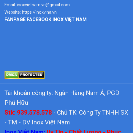
Email:
inoxvietnam.vn@gmail.com
Website:
https://inoxvina.vn
FANPAGE FACEBOOK INOX VIỆT NAM
Tài khoản công ty: Ngân Hàng Nam Á, PGD
Phú Hữu
Stk: 939.578.578
- Chủ TK: Công Ty TNHH SX
- TM - DV Inox Việt Nam
Inox Việt Nam:
Uy Tín - Chất Lượng - Phục