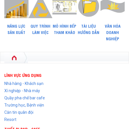
NĂNG LỰC
QUY TRÌNH
MÔ HÌNH BẾP
TÀI LIỆU
VĂN HÓA
SẢN XUẤT
LÀM VIỆC
THAM KHẢO
HƯỚNG DẪN
DOANH
NGHIỆP
LĨNH VỰC ỨNG DỤNG
Nhà hàng - Khách sạn
Xí nghiệp - Nhà máy
Quầy pha chế bar cafe
Trường học, Bệnh viện
Căn tin quân đội
Resort
THIẾT BỊ BAR - CAFE