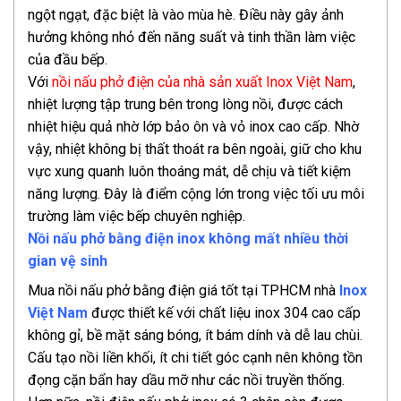
ngột ngạt, đặc biệt là vào mùa hè. Điều này gây ảnh
hưởng không nhỏ đến năng suất và tinh thần làm việc
của đầu bếp.
Với
nồi nấu phở điện của nhà sản xuất Inox Việt Nam
,
nhiệt lượng tập trung bên trong lòng nồi, được cách
nhiệt hiệu quả nhờ lớp bảo ôn và vỏ inox cao cấp. Nhờ
vậy, nhiệt không bị thất thoát ra bên ngoài, giữ cho khu
vực xung quanh luôn thoáng mát, dễ chịu và tiết kiệm
năng lượng. Đây là điểm cộng lớn trong việc tối ưu môi
trường làm việc bếp chuyên nghiệp.
Nồi nấu phở bằng điện inox không mất nhiều thời
gian vệ sinh
Mua nồi nấu phở bằng điện giá tốt tại TPHCM nhà
Inox
Việt Nam
được thiết kế với chất liệu inox 304 cao cấp
không gỉ, bề mặt sáng bóng, ít bám dính và dễ lau chùi.
Cấu tạo nồi liền khối, ít chi tiết góc cạnh nên không tồn
đọng cặn bẩn hay dầu mỡ như các nồi truyền thống.