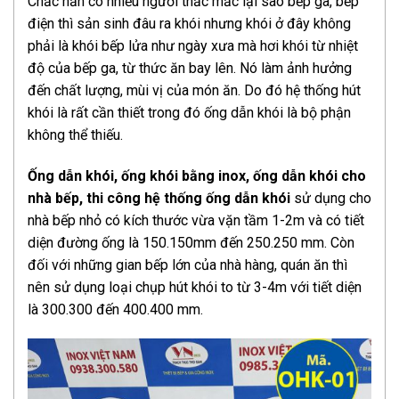
Chắc hẳn có nhiều người thắc mắc lại sao bếp ga, bếp
điện thì sản sinh đâu ra khói nhưng khói ở đây không
phải là khói bếp lửa như ngày xưa mà hơi khói từ nhiệt
độ của bếp ga, từ thức ăn bay lên. Nó làm ảnh hưởng
đến chất lượng, mùi vị của món ăn. Do đó hệ thống hút
khói là rất cần thiết trong đó ống dẫn khói là bộ phận
không thể thiếu.
Ống dẫn khói, ống khói bằng inox, ống dẫn khói cho
nhà bếp, thi công hệ thống ống dẫn khói
sử dụng cho
nhà bếp nhỏ có kích thước vừa vặn tầm 1-2m và có tiết
diện đường ống là 150.150mm đến 250.250 mm. Còn
đối với những gian bếp lớn của nhà hàng, quán ăn thì
nên sử dụng loại chụp hút khói to từ 3-4m với tiết diện
là 300.300 đến 400.400 mm.