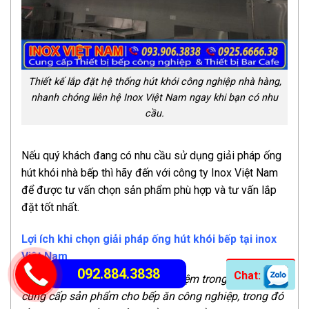
Thiết kế lắp đặt hệ thống hút khói công nghiệp nhà hàng,
nhanh chóng liên hệ Inox Việt Nam ngay khi bạn có nhu
cầu.
Nếu quý khách đang có nhu cầu sử dụng giải pháp ống
hút khói nhà bếp thì hãy đến với công ty Inox Việt Nam
để được tư vấn chọn sản phẩm phù hợp và tư vấn lắp
đặt tốt nhất.
Lợi ích khi chọn giải pháp ống hút khói bếp tại inox
Việt Nam
092.884.3838
Chat:
Là đơn vị có nhiều năm kinh nghiệm trong lĩnh vực
cung cấp sản phẩm cho bếp ăn công nghiệp, trong đó