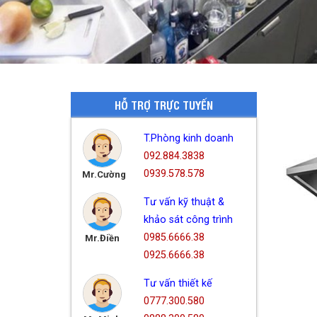
HỖ TRỢ TRỰC TUYẾN
T.Phòng kinh doanh
092.884.3838
0939.578.578
Mr.Cường
Tư vấn kỹ thuật &
khảo sát công trình
0985.6666.38
Mr.Điền
0925.6666.38
Tư vấn thiết kế
0777.300.580