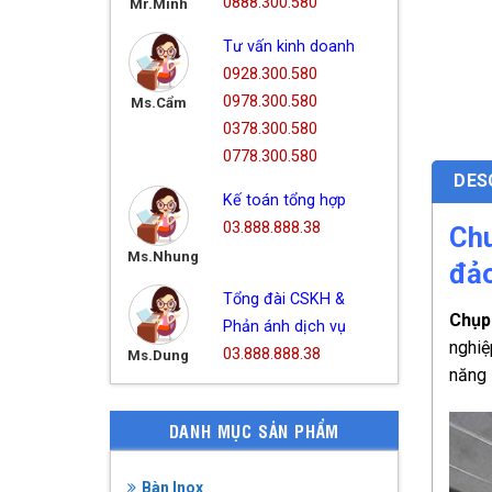
0888.300.580
Mr.Minh
Tư vấn kinh doanh
0928.300.580
0978.300.580
Ms.Cẩm
0378.300.580
0778.300.580
DES
Kế toán tổng hợp
03.888.888.38
Chu
Ms.Nhung
đảo
Tổng đài CSKH &
Chụp 
Phản ánh dịch vụ
nghiệ
03.888.888.38
Ms.Dung
năng 
DANH MỤC SẢN PHẨM
Bàn Inox