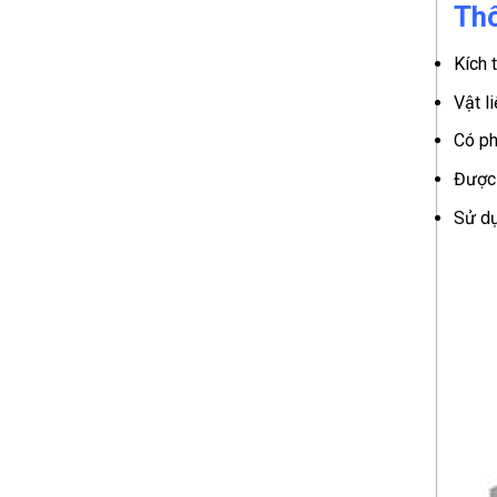
Thô
Kích 
Vật li
Có ph
Được 
Sử dụ