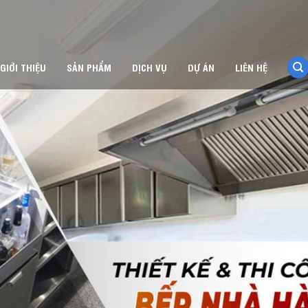
GIỚI THIỆU
SẢN PHẨM
DỊCH VỤ
DỰ ÁN
LIÊN HỆ