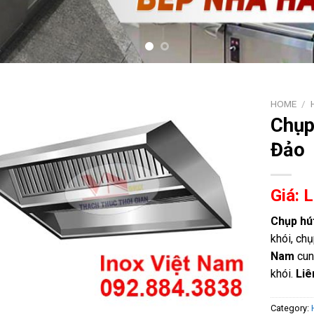
HOME
/
Chụp
Đảo
Giá: 
Chụp hú
khói, ch
Nam
cun
khói.
Liê
Category: