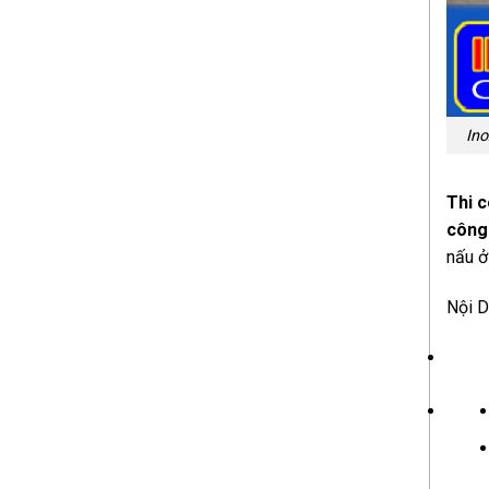
Ino
Thi c
công
nấu ở
Nội 