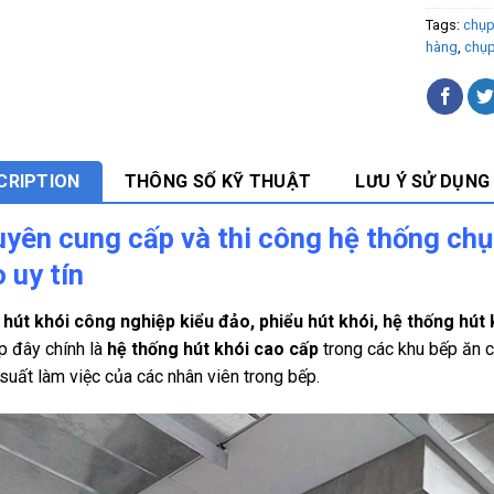
Tags:
chụp
hàng
,
chụp
CRIPTION
THÔNG SỐ KỸ THUẬT
LƯU Ý SỬ DỤNG
yên cung cấp và thi công hệ thống chụ
 uy tín
hút khói công nghiệp kiểu đảo, phiểu hút khói, hệ thống hút
p đây chính là
hệ thống hút khói cao cấp
trong các khu bếp ăn c
suất làm việc của các nhân viên trong bếp.