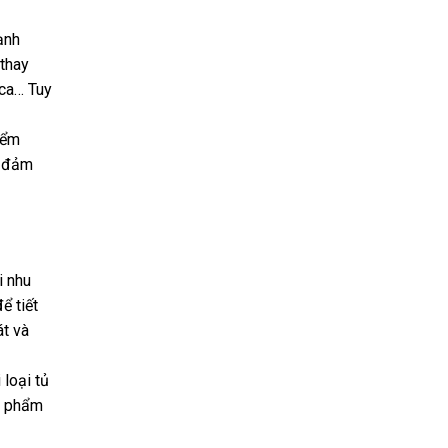
ạnh
 thay
ica… Tuy
iểm
, đảm
i nhu
ể tiết
át và
loại tủ
ực phẩm