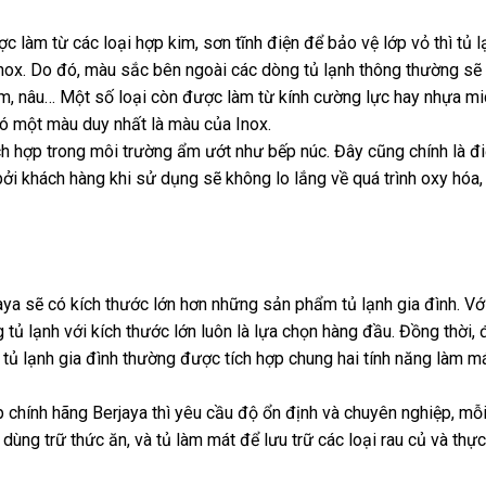
 làm từ các loại hợp kim, sơn tĩnh điện để bảo vệ lớp vỏ thì tủ l
nox. Do đó, màu sắc bên ngoài các dòng tủ lạnh thông thường sẽ
xám, nâu… Một số loại còn được làm từ kính cường lực hay nhựa m
có một màu duy nhất là màu của Inox.
hích hợp trong môi trường ẩm ướt như bếp núc. Đây cũng chính là đ
ởi khách hàng khi sử dụng sẽ không lo lắng về quá trình oxy hóa
ya sẽ có kích thước lớn hơn những sản phẩm tủ lạnh gia đình. Vớ
 lạnh với kích thước lớn luôn là lựa chọn hàng đầu. Đồng thời, đ
tủ lạnh gia đình thường được tích hợp chung hai tính năng làm m
 chính hãng Berjaya thì yêu cầu độ ổn định và chuyên nghiệp, mỗi 
 dùng trữ thức ăn, và tủ làm mát để lưu trữ các loại rau củ và th