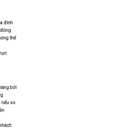
a đình
ủ đông
hông thể
thực
hàng bởi
ng
, nếu so
ản
khách