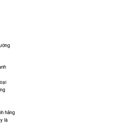
rường
ạnh
oại
ạng
nh hãng
y là