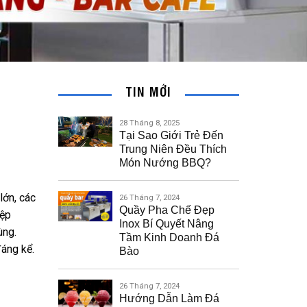
TIN MỚI
28 Tháng 8, 2025
Tại Sao Giới Trẻ Đến
Trung Niên Đều Thích
Món Nướng BBQ?
lớn, các
26 Tháng 7, 2024
Quầy Pha Chế Đẹp
iệp
Inox Bí Quyết Nâng
ùng.
Tầm Kinh Doanh Đá
đáng kể.
Bào
26 Tháng 7, 2024
Hướng Dẫn Làm Đá