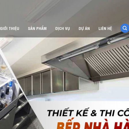
GIỚI THIỆU
SẢN PHẨM
DỊCH VỤ
DỰ ÁN
LIÊN HỆ