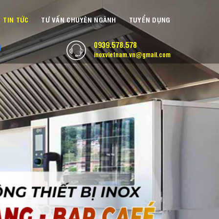
TIN TỨC
TƯ VẤN CHUYÊN NGÀNH
TUYỂN DỤNG
0939.578.578
inoxvietnam.vn@gmail.com