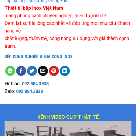
Lắp đặt bếp lẩu nướng không khói
Thiết bị bếp Inox Việt Nam
mang phong cách chuyên nghiệp, hiện đại,kinh tế.
Đem lại sự hài lòng cao nhất và đáp ứng mọi nhu cầu Khách
hàng về
chất lượng, thẩm mỹ, công năng sử dụng với giá thành cạnh
tranh.
BẾP CÔNG NGHIỆP
&
GIA CÔNG INOX
Hotline:
092.884.3838
Zalo:
092.884.3838
KÊNH VIDEO CLIP THẬT TẾ