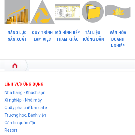
NĂNG LỰC
QUY TRÌNH
MÔ HÌNH BẾP
TÀI LIỆU
VĂN HÓA
SẢN XUẤT
LÀM VIỆC
THAM KHẢO
HƯỚNG DẪN
DOANH
NGHIỆP
LĨNH VỰC ỨNG DỤNG
Nhà hàng - Khách sạn
Xí nghiệp - Nhà máy
Quầy pha chế bar cafe
Trường học, Bệnh viện
Căn tin quân đội
Resort