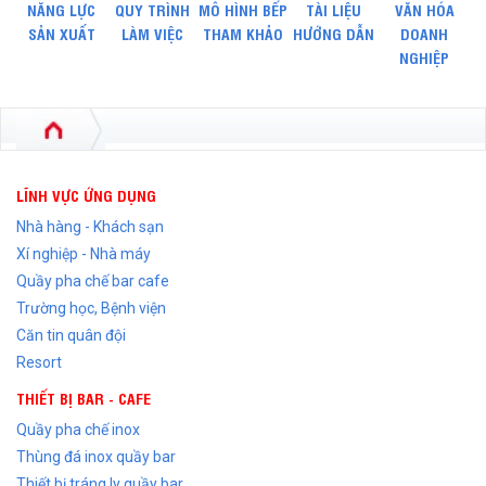
NĂNG LỰC
QUY TRÌNH
MÔ HÌNH BẾP
TÀI LIỆU
VĂN HÓA
SẢN XUẤT
LÀM VIỆC
THAM KHẢO
HƯỚNG DẪN
DOANH
NGHIỆP
LĨNH VỰC ỨNG DỤNG
Nhà hàng - Khách sạn
Xí nghiệp - Nhà máy
Quầy pha chế bar cafe
Trường học, Bệnh viện
Căn tin quân đội
Resort
THIẾT BỊ BAR - CAFE
Quầy pha chế inox
Thùng đá inox quầy bar
Thiết bị tráng ly quầy bar