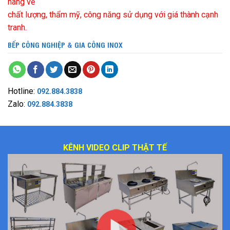
hàng về
chất lượng, thẩm mỹ, công năng sử dụng với giá thành cạnh
tranh.
BẾP CÔNG NGHIỆP
&
GIA CÔNG INOX
Hotline:
092.884.3838
Zalo:
092.884.3838
KÊNH VIDEO CLIP THẬT TẾ