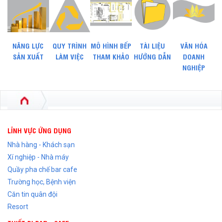
NĂNG LỰC
QUY TRÌNH
MÔ HÌNH BẾP
TÀI LIỆU
VĂN HÓA
SẢN XUẤT
LÀM VIỆC
THAM KHẢO
HƯỚNG DẪN
DOANH
NGHIỆP
LĨNH VỰC ỨNG DỤNG
Nhà hàng - Khách sạn
Xí nghiệp - Nhà máy
Quầy pha chế bar cafe
Trường học, Bệnh viện
Căn tin quân đội
Resort