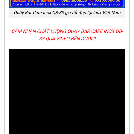
Quầy Bar Cafe Inox QB-33 giá tốt đẹp tại Inox VIệt Nam
CẢM NHẬN CHẤT LƯỢNG QUẦY BAR CAFE INOX QB-
33 QUA VIDEO BÊN DƯỚI!!!