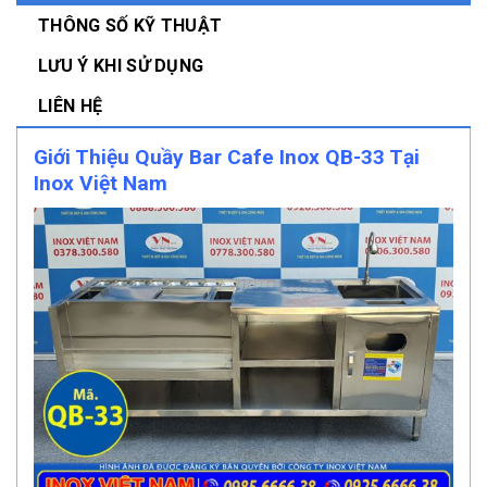
THÔNG SỐ KỸ THUẬT
LƯU Ý KHI SỬ DỤNG
LIÊN HỆ
Giới Thiệu Quầy Bar Cafe Inox QB-33 Tại
Inox Việt Nam