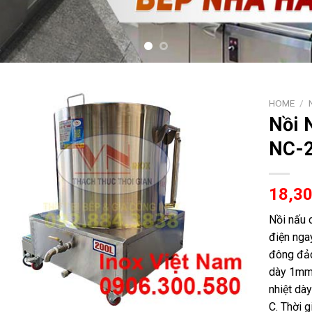
HOME
/
Nồi 
NC-
18,3
Nồi nấu 
điện nga
đông đảo
dày 1mm.
nhiệt dà
C. Thời g