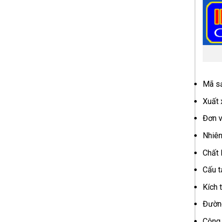
Mã s
Xuất 
Đơn v
Nhiên
Chất 
Cấu t
Kích 
Đường
Công 