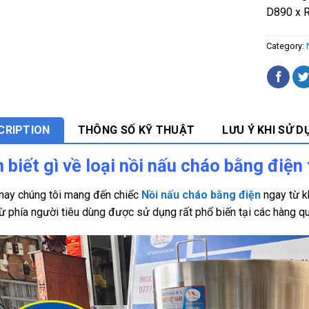
D890 x 
Category:
CRIPTION
THÔNG SỐ KỸ THUẬT
LƯU Ý KHI SỬ D
 biết gì về loại nồi nấu cháo bằng điệ
ay chúng tôi mang đến chiếc
Nồi nấu cháo bằng điện
ngay từ k
ừ phía người tiêu dùng được sử dụng rất phổ biến tại các hàng q