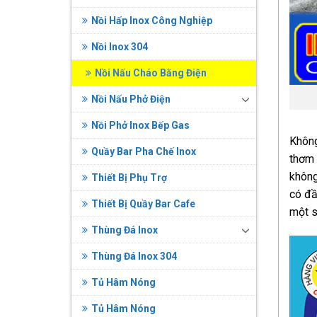
Nồi Hấp Inox Công Nghiệp
Nồi Inox 304
Nồi Nấu Cháo Bằng Điện
Nồi Nấu Phở Điện
Nồi Phở Inox Bếp Gas
Không
Quầy Bar Pha Chế Inox
thơm 
không
Thiết Bị Phụ Trợ
có đầ
Thiết Bị Quầy Bar Cafe
một s
Thùng Đá Inox
Thùng Đá Inox 304
Tủ Hâm Nóng
Tủ Hâm Nóng