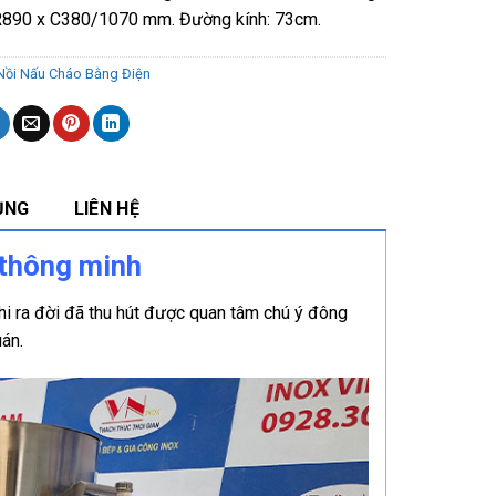
R890 x C380/1070 mm. Đường kính: 73cm.
Nồi Nấu Cháo Bằng Điện
ỤNG
LIÊN HỆ
n thông minh
hi ra đời đã thu hút được quan tâm chú ý đông
uán.