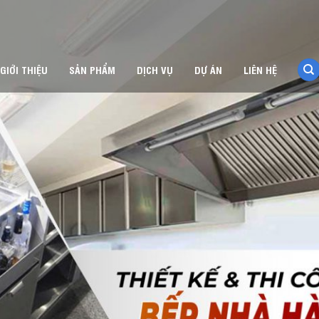
GIỚI THIỆU
SẢN PHẨM
DỊCH VỤ
DỰ ÁN
LIÊN HỆ