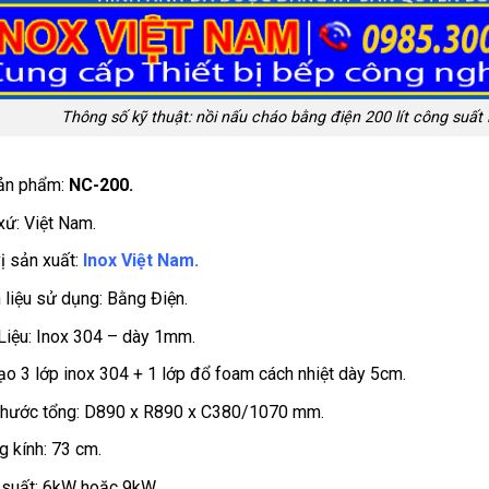
Thông số kỹ thuật: nồi nấu cháo bằng điện 200 lít công suất 
ản phẩm:
NC-200.
xứ: Việt Nam.
ị sản xuất:
Inox Việt Nam.
 liệu sử dụng: Bằng Điện.
Liệu: Inox 304 – dày 1mm.
ạo 3 lớp inox 304 + 1 lớp đổ foam cách nhiệt dày 5cm.
thước tổng: D890 x R890 x C380/1070 mm.
 kính: 73 cm.
suất: 6kW hoặc 9kW.