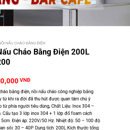
NỒI NẤU CHÁO BẰNG ĐIỆN
Nấu Cháo Bằng Điện 200L
200
00,000
VNĐ
cháo bằng điện, nồi nấu cháo công nghiệp bằng
y từ khi ra đời đã thu hút được quan tâm chú ý
 từ phía người tiêu dùng, Chất Liệu: Inox 304 –
 Cấu tạo 3 lớp inox 304 + 1 lớp đổ foam cách
y 5cm. Điện áp: 220V/50 Hz. Nhiệt độ: 50 – 100 độ
ian sôi: 30 – 40P. Dung tích: 200L.Kích thước tổng: