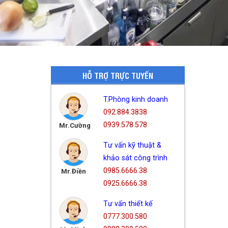
HỖ TRỢ TRỰC TUYẾN
T.Phòng kinh doanh
092.884.3838
0939.578.578
Mr.Cường
Tư vấn kỹ thuật &
khảo sát công trình
0985.6666.38
Mr.Điền
0925.6666.38
Tư vấn thiết kế
0777.300.580