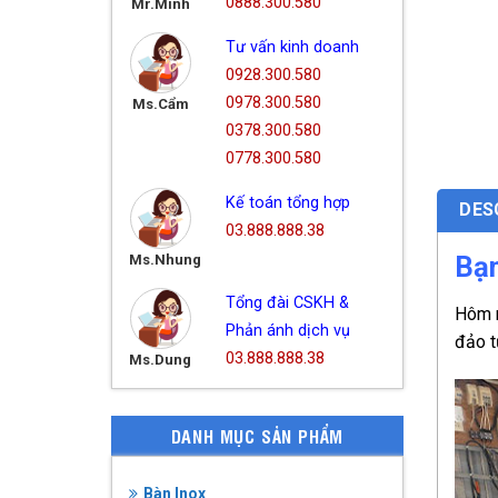
0888.300.580
Mr.Minh
Tư vấn kinh doanh
0928.300.580
0978.300.580
Ms.Cẩm
0378.300.580
0778.300.580
Kế toán tổng hợp
DES
03.888.888.38
Bạn
Ms.Nhung
Tổng đài CSKH &
Hôm n
Phản ánh dịch vụ
đảo t
03.888.888.38
Ms.Dung
DANH MỤC SẢN PHẨM
Bàn Inox