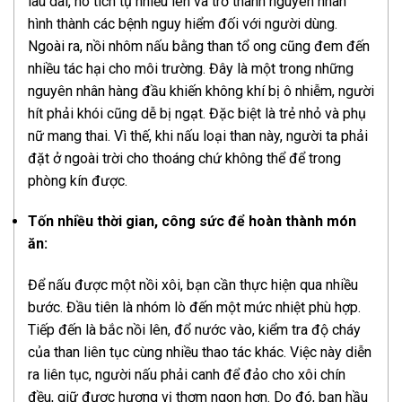
lâu dài, nó tích tụ nhiều lên và trở thành nguyên nhân
hình thành các bệnh nguy hiểm đối với người dùng.
Ngoài ra, nồi nhôm nấu bằng than tổ ong cũng đem đến
nhiều tác hại cho môi trường. Đây là một trong những
nguyên nhân hàng đầu khiến không khí bị ô nhiễm, người
hít phải khói cũng dễ bị ngạt. Đặc biệt là trẻ nhỏ và phụ
nữ mang thai. Vì thế, khi nấu loại than này, người ta phải
đặt ở ngoài trời cho thoáng chứ không thể để trong
phòng kín được.
Tốn nhiều thời gian, công sức để hoàn thành món
ăn:
Để nấu được một nồi xôi, bạn cần thực hiện qua nhiều
bước. Đầu tiên là nhóm lò đến một mức nhiệt phù hợp.
Tiếp đến là bắc nồi lên, đổ nước vào, kiểm tra độ cháy
của than liên tục cùng nhiều thao tác khác. Việc này diễn
ra liên tục, người nấu phải canh để đảo cho xôi chín
đều, giữ được hương vị thơm ngon hơn. Do đó, bạn hầu