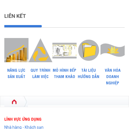
LIÊN KẾT
NĂNG LỰC
QUY TRÌNH
MÔ HÌNH BẾP
TÀI LIỆU
VĂN HÓA
SẢN XUẤT
LÀM VIỆC
THAM KHẢO
HƯỚNG DẪN
DOANH
NGHIỆP
LĨNH VỰC ỨNG DỤNG
Nhà hàng - Khách sạn