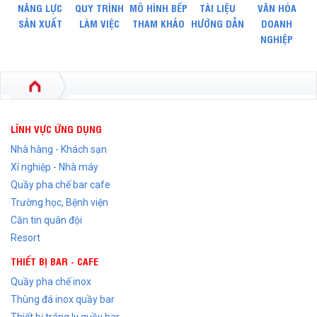
NĂNG LỰC
QUY TRÌNH
MÔ HÌNH BẾP
TÀI LIỆU
VĂN HÓA
SẢN XUẤT
LÀM VIỆC
THAM KHẢO
HƯỚNG DẪN
DOANH
NGHIỆP
LĨNH VỰC ỨNG DỤNG
Nhà hàng - Khách sạn
Xí nghiệp - Nhà máy
Quầy pha chế bar cafe
Trường học, Bệnh viện
Căn tin quân đội
Resort
THIẾT BỊ BAR - CAFE
Quầy pha chế inox
Thùng đá inox quầy bar
Thiết bị tráng ly quầy bar