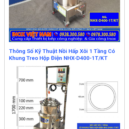
Thông Số Kỹ Thuật Nồi Hấp Xôi 1 Tầng Có
Khung Treo Hộp Điện NHX-D400-1T/KT