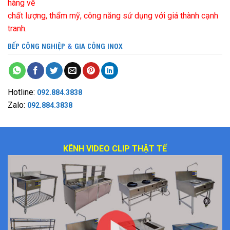
hàng về
chất lượng, thẩm mỹ, công năng sử dụng với giá thành cạnh
tranh.
BẾP CÔNG NGHIỆP
&
GIA CÔNG INOX
Hotline:
092.884.3838
Zalo:
092.884.3838
KÊNH VIDEO CLIP THẬT TẾ